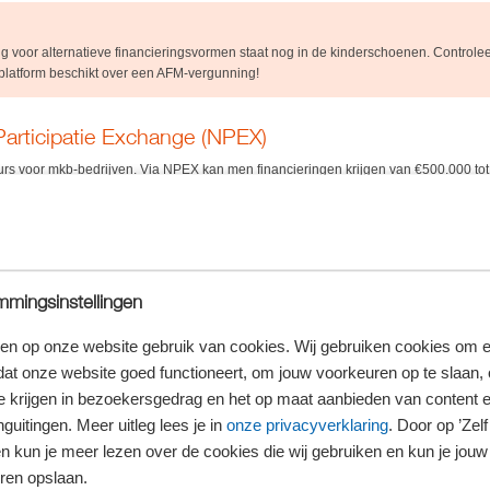
g voor alternatieve financieringsvormen staat nog in de kinderschoenen. Controlee
latform beschikt over een AFM-vergunning!
articipatie Exchange (NPEX)
s voor mkb-bedrijven. Via NPEX kan men financieringen krijgen van €500.000 to
ligaties. Vereist is dat je bedrijf minstens drie jaar bestaat en in deze drie jaar min
tot de NPEX zijn kosten verbonden, eenmalig en periodiek. De obligaties kennen b
. Je kunt ook kiezen voor converteerbare obligaties. Deze obligaties kan men na ee
inancier
mingsinstellingen
 de overheid heb je als ondernemer meer kans van slagen om bij kredietinstellin
 plannen en de financiële vooruitzichten nog zo goed, zonder voldoende zekerheden 
en op onze website gebruik van cookies. Wij gebruiken cookies om e
ndaar dat de overheid diverse regelingen in het leven heeft geroepen om de toegang
dat onze website goed functioneert, om jouw voorkeuren op te slaan,
egelingen zijn veelal voorzien van soepeler voorwaarden.
te krijgen in bezoekersgedrag en het op maat aanbieden van content 
KB-Kredieten (BMKB)
guitingen. Meer uitleg lees je in
onze privacyverklaring
. Door op ’Zelf 
en kun je meer lezen over de cookies die wij gebruiken en kun je jouw
n financieringsbehoefte, maar onvoldoende onderpand, kan de BMKB uitkomst bie
er dan 250 werknemers (fte’s) in dienst en een jaaromzet tot € 50 miljoen of een ba
ren opslaan.