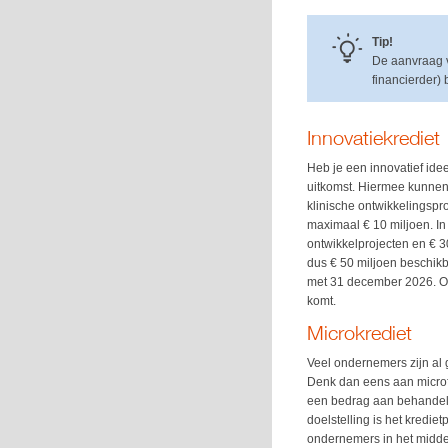
Tip!
De aanvraag v
financierder)
Innovatiekrediet
Heb je een innovatief ide
uitkomst. Hiermee kunnen 
klinische ontwikkelingspr
maximaal € 10 miljoen. In
ontwikkelprojecten en € 3
dus € 50 miljoen beschikb
met 31 december 2026. Op
komt.
Microkrediet
Veel ondernemers zijn al 
Denk dan eens aan microf
een bedrag aan behandelk
doelstelling is het kredi
ondernemers in het midden