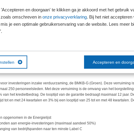
 inzake omvang, aflossing en looptijd zijn afhankelijk van het bestedingsdoel en t
toekomstperspectieven gunstig zijn en de kredietverstrekker een aanvraag hiervoor 
’Accepteren en doorgaan' te klikken ga je akkoord met het gebruik va
stellingskrediet 50% van het krediet dat de bank verstrekt. De borg van de overheid
 zoals omschreven in
onze privacyverklaring
. Bij het niet accepteren 
BMKB is verruimd tot en met 1 juli 2027. Bedrijven met een kredietbehoefte tot € 3
iet en dus niet maximaal de helft van de kredietverstrekking. Verder is het maxi
mis je een optimale gebruikerservaring van de website. Lees meer bij
 miljoen naar € 1,5 miljoen.
’.
te komen aan de economische gevolgen van de onrust in het Midden-Oosten kondi
aan het borgstellingskrediet voor de periode 1 juli 2026 tot 1 juli 2027 te willen 
instellen
Accepteren en doorg
ediet dat de bank verstrekt.
voor investeringen inzake verduurzaming, de BMKB-G (Groen). Deze verruiming i
al 250 personeelsleden. Met deze verruiming is de omvang van het borgstelling
 van het kredietbedrag. De looptijd van de garantie bedraagt maximaal 12 jaar. 
jd tot en met 24 kwartalen en 3% bij een looptijd van 25 tot en met 48 kwartalen. 
ijn opgenomen in de Energielijst
onden aan energie-investeringen (maximaal aandeel 50%)
anging van bedrijfspanden naar ten minste Label C