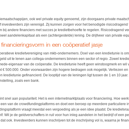
atiemaatschappijen, ook wel private equity genoemd, zijn doorgaans private maatsc
f investeerders zijn verenigd. Zij kunnen zorgen voor het benodigde risicodragend
 bij andere financiers met succes je kredietbehoefte te regelen. Risicodragend 
owel aandelenkapitaal als een (achtergestelde) lening. De drijfveer van private equ
 financieringsvorm in een coöperatief jasje
öperatieve kredietvereniging van mkb-ondernemers. Doel van een kredietunie is om
ld uit te lenen aan collega-ondernemers binnen een sector of regio. Zowel kredie
 mede-eigenaar van de coöperatie. De kredietunie heeft geen winstoogmerk en wil v
tot € 500.000. Onder voorwaarden zijn hogere bedragen ook mogelijk. Verliezen e
 kredietunie gefinancierd. De looptijd van de leningen ligt tussen de 1 en 10 jaar.
nstelling, zoals een bank.
nt snel aan populariteit. Het is een internetmarktplaats voor financiering. Hoe we
op een van de crowdfundingplatforms en doet een beroep op meerdere particuliere i
dingsplatform vraagt meestal een vergoeding als je een idee plaatst. De kredietvraa
elf. Wil je de geldverschaffers in ruil voor hun inleg aandelen in het bedrijf of een
at ook. Investeerders kunnen inschrijven tot de inschrijving vol is, waarna je financ