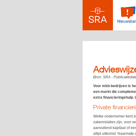
Advieswijz
Bron:
SRA
- Publicatieda
Voor mkb-bedrijven is he
een markt die complement
extra financieringshulp.
Private financier
Welke ondernemer kent ze n
zakenrelaties zijn, voor v
aanvullend kapitaal of een
altijd uitkomst. Naarmate 