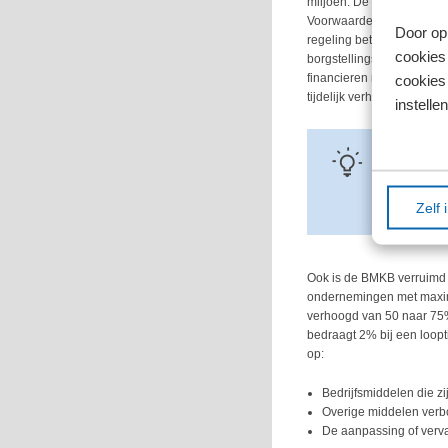
miljoen. De kredietregels
Voorwaarde is wel dat de 
Door op 
regeling betreft het borg
cookies
borgstellingskrediet. De 
financieren met BMKB-kred
cookies 
tijdelijk verhoogd van € 1
instellen
Tip!
Om tegemoet 
20 april 2026 
Zelf 
75% van het kr
Ook is de BMKB verruimd 
ondernemingen met maxima
verhoogd van 50 naar 75%
bedraagt 2% bij een loopti
op:
Bedrijfsmiddelen die z
Overige middelen verb
De aanpassing of verv