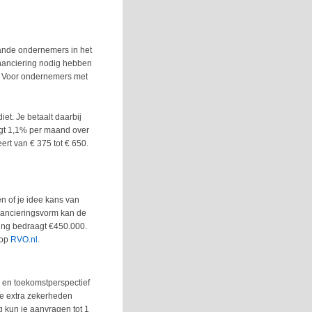
taande ondernemers in het
inanciering nodig hebben
%. Voor ondernemers met
et. Je betaalt daarbij
agt 1,1% per maand over
rt van € 375 tot € 650.
n of je idee kans van
inancieringsvorm kan de
ning bedraagt €450.000.
 op
RVO.nl
.
n en toekomstperspectief
de extra zekerheden
 kun je aanvragen tot 1