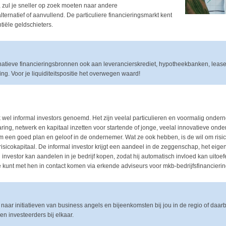
 zul je sneller op zoek moeten naar andere
lternatief of aanvullend. De particuliere financieringsmarkt kent
tiële geldschieters.
rnatieve financieringsbronnen ook aan leverancierskrediet, hypotheekbanken, lea
ing. Voor je liquiditeitspositie het overwegen waard!
s
wel informal investors genoemd. Het zijn veelal particulieren en voormalig ondern
aring, netwerk en kapitaal inzetten voor startende of jonge, veelal innovatieve on
om een goed plan en geloof in de ondernemer. Wat ze ook hebben, is de wil om risi
sicokapitaal. De informal investor krijgt een aandeel in de zeggenschap, het eige
nvestor kan aandelen in je bedrijf kopen, zodat hij automatisch invloed kan uitoefe
e kunt met hen in contact komen via erkende adviseurs voor mkb-bedrijfsfinancierin
naar initiatieven van business angels en bijeenkomsten bij jou in de regio of daarb
n investeerders bij elkaar.