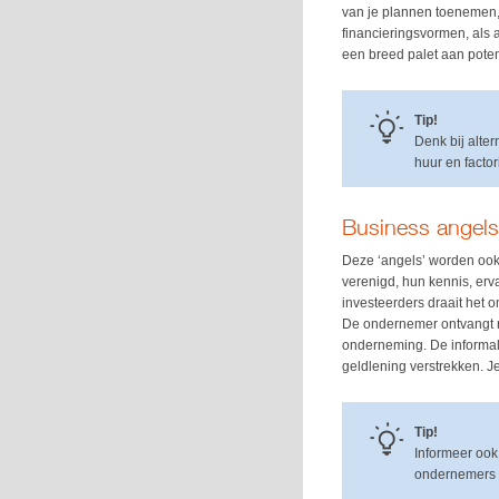
van je plannen toenemen,
financieringsvormen, als a
een breed palet aan poten
Tip!
Denk bij alte
huur en factor
Business angel
Deze ‘angels’ worden ook 
verenigd, hun kennis, erv
investeerders draait het 
De ondernemer ontvangt ri
onderneming. De informal i
geldlening verstrekken. J
Tip!
Informeer ook 
ondernemers e