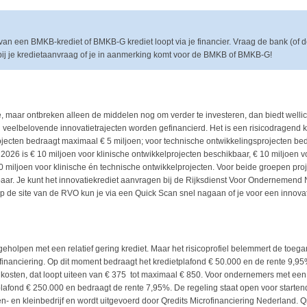
an een BMKB-krediet of BMKB-G krediet loopt via je financier. Vraag de bank (of d
 bij je kredietaanvraag of je in aanmerking komt voor de BMKB of BMKB-G!
e, maar ontbreken alleen de middelen nog om verder te investeren, dan biedt wellic
veelbelovende innovatietrajecten worden gefinancierd. Het is een risicodragend kr
ojecten bedraagt maximaal € 5 miljoen; voor technische ontwikkelingsprojecten bed
 2026 is € 10 miljoen voor klinische ontwikkelprojecten beschikbaar, € 10 miljoen 
0 miljoen voor klinische én technische ontwikkelprojecten. Voor beide groepen proje
aar. Je kunt het innovatiekrediet aanvragen bij de Rijksdienst Voor Ondernemend N
 de site van de RVO kun je via een Quick Scan snel nagaan of je voor een innovat
geholpen met een relatief gering krediet. Maar het risicoprofiel belemmert de toega
inanciering. Op dit moment bedraagt het kredietplafond € 50.000 en de rente 9,95
osten, dat loopt uiteen van € 375 tot maximaal € 850. Voor ondernemers met ee
etplafond € 250.000 en bedraagt de rente 7,95%. De regeling staat open voor start
- en kleinbedrijf en wordt uitgevoerd door Qredits Microfinanciering Nederland. Qr