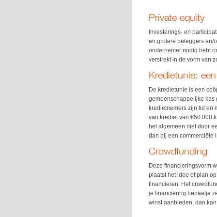
Private equity
Investerings- en particip
en grotere beleggers en/o
ondernemer nodig hebt om
verstrekt in de vorm van z
Kredietunie: een
De kredietunie is een co
gemeenschappelijke kas ge
kredietnemers zijn lid en
van krediet van €50.000 
het algemeen niet door een
dan bij een commerciële i
Crowdfunding
Deze financieringsvorm wi
plaatst het idee of plan 
financieren. Het crowdfun
je financiering bepaalje z
winst aanbieden, dan kan d