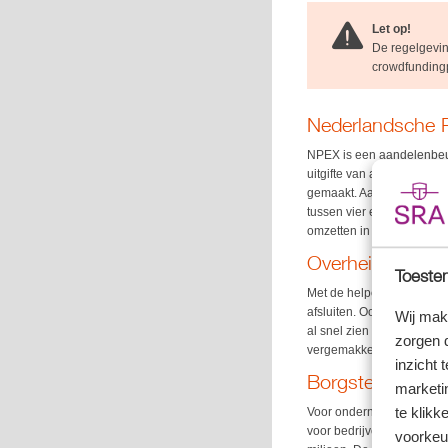
Let op!
De regelgevin
crowdfundingp
Nederlandsche P
NPEX is een aandelenbeur
uitgifte van aandelen of ob
gemaakt. Aan de toegang 
tussen vier en zeven jaar
omzetten in aandelen.
Overheid als cof
Toestem
Met de helpende hand van
afsluiten. Ook al zijn je
Wij mak
al snel zien stranden. Va
zorgen 
vergemakkelijken. Deze r
inzicht 
Borgstelling M
marketin
te klikk
Voor ondernemers met ee
voor bedrijven met niet me
voorkeu