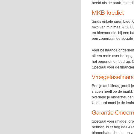
beeld als de bank je kred
MKB-krediet
Sinds enkele jaren biedt 
mkb van minimaal € 50.00
en hiervoor niet bij een 
een zogenaamde sociale d
Voor bestaande ondernemer
alleen rente over het op
het opgenomen bedrag. Oo
Speciaal voor de financie
Vroegefasefinanc
Ben je ambitieus, groeit 
slagen heeft op de markt,
overheid je ondersteunen
Uiteraard moet je de lenin
Garantie Ondern
Speciaal voor (middel)gro
hebben, is er nog de GO-
binnenhalen. Leningen va