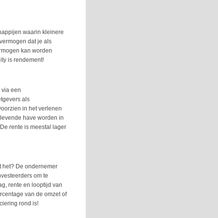
happijen waarin kleinere
 vermogen dat je als
vermogen kan worden
ity is rendement!
 via een
tgevers als
oorzien in het verlenen
n levende have worden in
 De rente is meestal lager
rkt het? De ondernemer
nvesteerders om te
g, rente en looptijd van
 percentage van de omzet of
iering rond is!