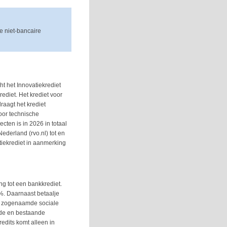
e niet-bancaire
ht het Innovatiekrediet
ediet. Het krediet voor
raagt het krediet
voor technische
cten is in 2026 in totaal
ederland (rvo.nl) tot en
iekrediet in aanmerking
ng tot een bankkrediet.
%. Daarnaast betaalje
n zogenaamde sociale
ende en bestaande
edits komt alleen in