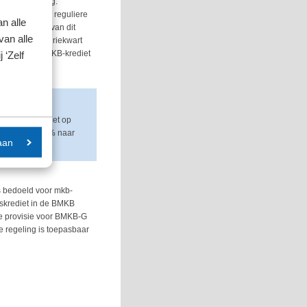
ype onderneming.
indient. In de reguliere
n alle
 bedraagt 90% van dit
van alle
33.333 kunnen driekwart
mum van het BMKB-krediet
 ‘Zelf
gde het kabinet op
verhogen van 50% naar
aan
s bedoeld voor mkb-
skrediet in de BMKB
De provisie voor BMKB-G
De regeling is toepasbaar