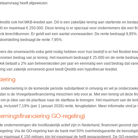
ietaanvraag heeft afgewezen.
Qredits ook het MKB-krediet aan. Dit is een zakelijke lening aan startende en bes
0 en maximaal € 250.000. Deze lening is er speciaal voor ondernemers die een f
bank terechtkunnen. Er geldt wel een aantal voorwaarden. De rente bedraagt 9,95
oelstelling bedraagt de rente 7,95%.
s die onverwachts extra geld nodig hebben voor hun bedrijf is er het flexibel kredi
genomen bedrag van je lening. Het maximum bedraagt € 25.000 en de rente bedra
k betaalt u 2% aan beheerskosten per jaar en eenmalig een vast bedrag dat variee
ring van zakelijk onroerend goed biedt Qredits een hypothecair krediet.
iering
je onderneming in de komende periode substantieel in omvang en wil je onderzoeke
 dan is de Vroegefasefinanciering misschien iets voor je. Met een lening uit deze f
 om je idee van de planfase naar de startfase te brengen. Het maximum van de le
g, inclusief 7,19% (per 1 januari 2026) rente, terugbetalen. Meer informatie vind je
emingsfinanciering GO-regeling)
te ondernemingen die hoofdzakelijk actief zijn in Nederland, financieel gezond zij
regeling. Via de GO-regeling kan de bank met 50% overheidsgarantie de benodig
n maximaal € 150 miljoen zijn tot maximaal de helft gegarandeerd. De GO-regeling