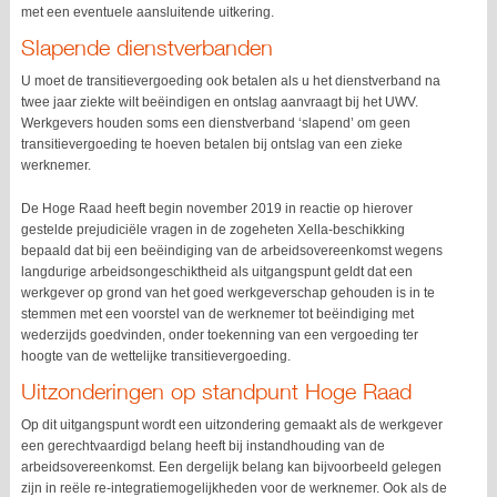
met een eventuele aansluitende uitkering.
Slapende dienstverbanden
U moet de transitievergoeding ook betalen als u het dienstverband na
twee jaar ziekte wilt beëindigen en ontslag aanvraagt bij het UWV.
Werkgevers houden soms een dienstverband ‘slapend’ om geen
transitievergoeding te hoeven betalen bij ontslag van een zieke
werknemer.
De Hoge Raad heeft begin november 2019 in reactie op hierover
gestelde prejudiciële vragen in de zogeheten Xella-beschikking
bepaald dat bij een beëindiging van de arbeidsovereenkomst wegens
langdurige arbeidsongeschiktheid als uitgangspunt geldt dat een
werkgever op grond van het goed werkgeverschap gehouden is in te
stemmen met een voorstel van de werknemer tot beëindiging met
wederzijds goedvinden, onder toekenning van een vergoeding ter
hoogte van de wettelijke transitievergoeding.
Uitzonderingen op standpunt Hoge Raad
Op dit uitgangspunt wordt een uitzondering gemaakt als de werkgever
een gerechtvaardigd belang heeft bij instandhouding van de
arbeidsovereenkomst. Een dergelijk belang kan bijvoorbeeld gelegen
zijn in reële re-integratiemogelijkheden voor de werknemer. Ook als de