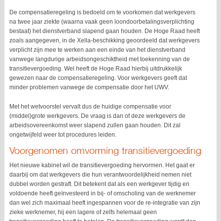
De compensatieregeling is bedoeld om te voorkomen dat werkgevers
na twee jaar ziekte (waarna vaak geen loondoorbetalingsverplichting
bestaat) het dienstverband slapend gaan houden. De Hoge Raad heeft
zoals aangegeven, in de Xella-beschikking geoordeeld dat werkgevers
verplicht zijn mee te werken aan een einde van het dienstverband
vanwege langdurige arbeidsongeschiktheid met toekenning van de
transitievergoeding. Wel heeft de Hoge Raad hierbij uitdrukkelijk
gewezen naar de compensatieregeling. Voor werkgevers geeft dat
minder problemen vanwege de compensatie door het UWV.
Met het wetvoorstel vervalt dus de huidige compensatie voor
(middel)grote werkgevers. De vraag is dan of deze werkgevers de
arbeidsovereenkomst weer slapend zullen gaan houden. Dit zal
ongetwijfeld weer tot procedures leiden.
Voorgenomen omvorming transitievergoeding
Het nieuwe kabinet wil de transitievergoeding hervormen. Het gaat er
daarbij om dat werkgevers die hun verantwoordelijkheid nemen niet
dubbel worden gestraft. Dit betekent dat als een werkgever tijdig en
voldoende heeft geïnvesteerd in bij- of omscholing van de werknemer
dan wel zich maximaal heeft ingespannen voor de re-integratie van zijn
zieke werknemer, hij een lagere of zelfs helemaal geen