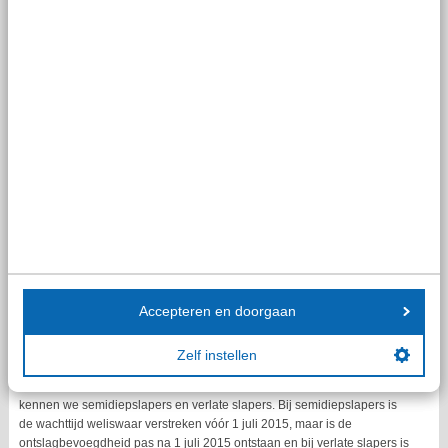
Het UWV zal uw aanvraag streng controleren. Aan de hand van nadere
bewijsstukken gaat het UWV het volgende na:
het recht op,
de hoogte van en
de berekening van en de betaling van de transitievergoeding.
Het UWV heeft daarvoor diverse stukken van u nodig, zoals een bewijs
van het bestaan van een arbeidsovereenkomst, een bewijs van het
einde van de arbeidsovereenkomst wegens ziekte (opzeggingsbrief,
beëindigingsovereenkomst, beschikking kantonrechter), een bewijs van
de hoogte van de transitievergoeding en een bewijs van betaling van
deze vergoeding (bankafschrift). U moet de transitievergoeding immers
wel voorschieten. Bij de betaling van winstuitkeringen en bonussen is
soms aanvullende documentatie nodig.
Accepteren en doorgaan
Compensatie diepslapers
Er ontstond discussie of er recht bestond op compensatie van de
Zelf instellen
transitievergoeding bij ‘diepslapers’. Bij diepslapers is de wachttijd
verstreken vóór 1 juli 2015 alsmede de ontslagmogelijkheid. Daarnaast
kennen we semidiepslapers en verlate slapers. Bij semidiepslapers is
de wachttijd weliswaar verstreken vóór 1 juli 2015, maar is de
ontslagbevoegdheid pas na 1 juli 2015 ontstaan en bij verlate slapers is