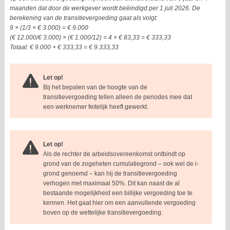
maanden dat door de werkgever wordt beëindigd per 1 juli 2026. De
berekening van de transitievergoeding gaat als volgt:
9 × (1/3 × € 3.000) = € 9.000
(€ 12.000/€ 3.000) × (€ 1.000/12) = 4 × € 83,33 = € 333,33
Totaal: € 9.000 + € 333,33 = € 9.333,33
Let op!
Bij het bepalen van de hoogte van de
transitievergoeding tellen alleen de periodes mee dat
een werknemer feitelijk heeft gewerkt.
Let op!
Als de rechter de arbeidsovereenkomst ontbindt op
grond van de zogeheten cumulatiegrond – ook wel de i-
grond genoemd – kan hij de transitievergoeding
verhogen met maximaal 50%. Dit kan naast de al
bestaande mogelijkheid een billijke vergoeding toe te
kennen. Het gaat hier om een aanvullende vergoeding
boven op de wettelijke transitievergoeding.