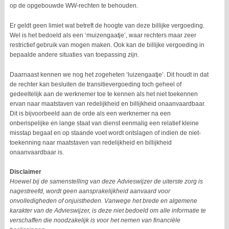
op de opgebouwde WW-rechten te behouden.
Er geldt geen limiet wat betreft de hoogte van deze billijke vergoeding.
Wel is het bedoeld als een ‘muizengaatje’, waar rechters maar zeer
restrictief gebruik van mogen maken. Ook kan de billijke vergoeding in
bepaalde andere situaties van toepassing zijn.
Daarnaast kennen we nog het zogeheten ‘luizengaatje’. Dit houdt in dat
de rechter kan besluiten de transitievergoeding toch geheel of
gedeeltelijk aan de werknemer toe te kennen als het niet toekennen
ervan naar maatstaven van redelijkheid en billijkheid onaanvaardbaar.
Dit is bijvoorbeeld aan de orde als een werknemer na een
onberispelijke en lange staat van dienst eenmalig een relatief kleine
misstap begaat en op staande voet wordt ontslagen of indien de niet-
toekenning naar maatstaven van redelijkheid en billijkheid
onaanvaardbaar is.
Disclaimer
Hoewel bij de samenstelling van deze Advieswijzer de uiterste zorg is
nagestreefd, wordt geen aansprakelijkheid aanvaard voor
onvolledigheden of onjuistheden. Vanwege het brede en algemene
karakter van de Advieswijzer, is deze niet bedoeld om alle informatie te
verschaffen die noodzakelijk is voor het nemen van financiële