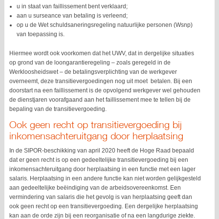
u in staat van faillissement bent verklaard;
aan u surseance van betaling is verleend;
op u de Wet schuldsaneringsregeling natuurlijke personen (Wsnp)
van toepassing is.
Hiermee wordt ook voorkomen dat het UWV, dat in dergelijke situaties
op grond van de loongarantieregeling – zoals geregeld in de
Werkloosheidswet – de betalingsverplichting van de werkgever
overneemt, deze transitievergoedingen nog uit moet betalen. Bij een
doorstart na een faillissement is de opvolgend werkgever wel gehouden
de dienstjaren voorafgaand aan het faillissement mee te tellen bij de
bepaling van de transitievergoeding.
Ook geen recht op transitievergoeding bij
inkomensachteruitgang door herplaatsing
In de SIPOR-beschikking van april 2020 heeft de Hoge Raad bepaald
dat er geen recht is op een gedeeltelijke transitievergoeding bij een
inkomensachteruitgang door herplaatsing in een functie met een lager
salaris. Herplaatsing in een andere functie kan niet worden gelijkgesteld
aan gedeeltelijke beëindiging van de arbeidsovereenkomst. Een
vermindering van salaris die het gevolg is van herplaatsing geeft dan
ook geen recht op een transitievergoeding. Een dergelijke herplaatsing
kan aan de orde zijn bij een reorganisatie of na een langdurige ziekte.