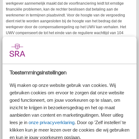
werkgever aannemelijk maakt dat de voorfinanciering leidt tot ernstige
financiële problemen, kan de rechter beslissen dat betaling aan de
werknemer in termijnen plaatsvindt. Voor de hoogte van de vergoeding
dient niet te worden aangesloten bij de hoogte van het bedrag dat de
werkgever door de compensatieregeling op het UWV kan verhalen. Het
UWV compenseert de tot het einde van de reguliere wachttijd van 104
weken berekende transitievergoeding.
De pro-rato-transitievergoeding: wat is dit en
wanneer geldt deze?
Op grond van de Kolom-beschikking van september 2018 van de Hoge
Raad bestaat er recht op een pro-rato-transitievergoeding bij een
Toestemmingsinstellingen
substantiële en structurele vermindering van de arbeidsduur. Het gaat
hierbij om een vermindering van de arbeidsduur met minimaal 20% die
Wij maken op onze website gebruik van cookies. Wij
– naar het zich laat aanzien – blijvend zal zijn. Als de
gebruiken cookies om ervoor te zorgen dat onze website
arbeidsovereenkomst is aangepast en voldaan wordt aan genoemde
goed functioneert, om jouw voorkeuren op te slaan, om
voorwaarden, bestaat er recht op een pro-rato-transitievergoeding
waarvoor een tegemoetkoming van het UWV kan worden ontvangen.
inzicht te krijgen in bezoekersgedrag en het op maat
aanbieden van content en marketinguitingen. Meer uitleg
Tegemoetkoming transitievergoeding
lees je in
onze privacyverklaring
. Door op ’Zelf instellen’ te
Als er sprake is van het uitbetalen van een transitievergoeding in
klikken kun je meer lezen over de cookies die wij gebruiken
verband met een beëindiging van het dienstverband vanwege
en kun je jouw voorkeuren opslaan.
langdurige arbeidsongeschiktheid (na het verstrijken van het