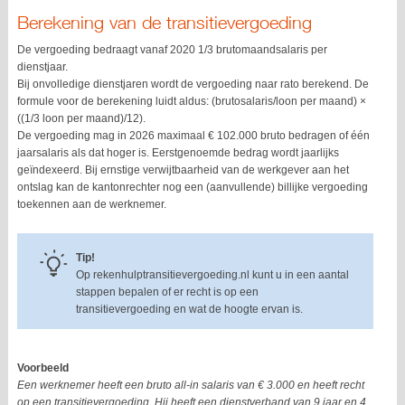
Berekening van de transitievergoeding
De vergoeding bedraagt vanaf 2020 1/3 brutomaandsalaris per
dienstjaar.
Bij onvolledige dienstjaren wordt de vergoeding naar rato berekend. De
formule voor de berekening luidt aldus: (brutosalaris/loon per maand) ×
((1/3 loon per maand)/12).
De vergoeding mag in 2026 maximaal € 102.000 bruto bedragen of één
jaarsalaris als dat hoger is. Eerstgenoemde bedrag wordt jaarlijks
geïndexeerd. Bij ernstige verwijtbaarheid van de werkgever aan het
ontslag kan de kantonrechter nog een (aanvullende) billijke vergoeding
toekennen aan de werknemer.
Tip!
Op rekenhulptransitievergoeding.nl kunt u in een aantal
stappen bepalen of er recht is op een
transitievergoeding en wat de hoogte ervan is.
Voorbeeld
Een werknemer heeft een bruto all-in salaris van € 3.000 en heeft recht
op een transitievergoeding. Hij heeft een dienstverband van 9 jaar en 4