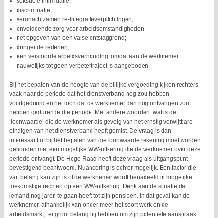
seksuele intimidatie;
discriminatie;
veronachtzamen re-integratieverplichtingen;
onvoldoende zorg voor arbeidsomstandigheden;
het opgeven van een valse ontslaggrond;
dringende redenen;
een verstoorde arbeidsverhouding, omdat aan de werknemer
nauwelijks tot geen verbetertraject is aangeboden.
Bij het bepalen van de hoogte van de billijke vergoeding kijken rechters
vaak naar de periode dat het dienstverband nog zou hebben
voortgeduurd en het loon dat de werknemer dan nog ontvangen zou
hebben gedurende die periode. Met andere woorden: wat is de
‘loonwaarde’ die de werknemer als gevolg van het ernstig verwijtbare
eindigen van het dienstverband heeft gemist. De vraag is dan
interessant of bij het bepalen van die loonwaarde rekening moet worden
gehouden met een mogelijke WW-uitkering die de werknemer over deze
periode ontvangt. De Hoge Raad heeft deze vraag als uitgangspunt
bevestigend beantwoord. Nuancering is echter mogelijk. Een factor die
van belang kan zijn is of de werknemer wordt benadeeld in mogelijke
toekomstige rechten op een WW-uitkering. Denk aan de situatie dat
iemand nog jaren te gaan heeft tot zijn pensioen. In dat geval kan de
werknemer, afhankelijk van onder meer het soort werk en de
arbeidsmarkt, er groot belang bij hebben om zijn potentiële aanspraak