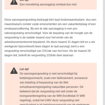
Let op!
Een mondeling aanzegging volstaat dus niet.
Deze aanzegvergoeding bedraagt één kaal brutomaandsalaris: dus een
maandsalaris zonder vaste emolumenten als een vakantiebijslag of een
eindejaarsuitkering. Bij een te late aanzegging is een pro-
ratovergoeding verschuldigd. Voor de bepaling van de hoogte van de
vergoeding is de laatste maand voor het einde van de
arbeidsovereenkomst bepalend. Als deze maand 31 dagen telt en u als
werkgever bijvoorbeeld twee dagen te laat aanzegt, bent u een
vergoeding verschuldigd van 2/31ste van het loon. Als de maand 28
dagen telt, betreft de vergoeding 2/28ste deel daarvan.
Let op!
De aanzegvergoeding is niet verschuldigd bij
betalingsonmacht, zoals een faillissement, surseance
van betaling of toepassing van de Wet
schuldsaneringsregeling natuurlijke personen. Dit
betekent dat de vergoeding niet valt onder de
loongarantieregeling van de WW (hoofdstuk IV WW
regeling), zodat het UWV deze vergoeding niet
verschuldigd is bij betalingsonmacht van de werkgever.