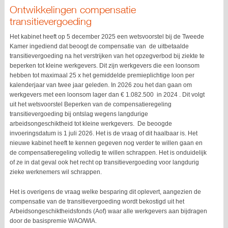
Ontwikkelingen compensatie
transitievergoeding
Het kabinet heeft op 5 december 2025 een wetsvoorstel bij de Tweede
Kamer ingediend dat beoogt de compensatie van de uitbetaalde
transitievergoeding na het verstrijken van het opzegverbod bij ziekte te
beperken tot kleine werkgevers. Dit zijn werkgevers die een loonsom
hebben tot maximaal 25 x het gemiddelde premieplichtige loon per
kalenderjaar van twee jaar geleden. In 2026 zou het dan gaan om
werkgevers met een loonsom lager dan € 1.082.500 in 2024 . Dit volgt
uit het wetsvoorstel Beperken van de compensatieregeling
transitievergoeding bij ontslag wegens langdurige
arbeidsongeschiktheid tot kleine werkgevers. De beoogde
invoeringsdatum is 1 juli 2026. Het is de vraag of dit haalbaar is. Het
nieuwe kabinet heeft te kennen gegeven nog verder te willen gaan en
de compensatieregeling volledig te willen schrappen. Het is onduidelijk
of ze in dat geval ook het recht op transitievergoeding voor langdurig
zieke werknemers wil schrappen.
Het is overigens de vraag welke besparing dit oplevert, aangezien de
compensatie van de transitievergoeding wordt bekostigd uit het
Arbeidsongeschiktheidsfonds (Aof) waar alle werkgevers aan bijdragen
door de basispremie WAO/WIA.