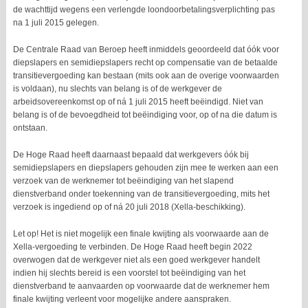
de wachttijd wegens een verlengde loondoorbetalingsverplichting pas
na 1 juli 2015 gelegen.
De Centrale Raad van Beroep heeft inmiddels geoordeeld dat óók voor
diepslapers en semidiepslapers recht op compensatie van de betaalde
transitievergoeding kan bestaan (mits ook aan de overige voorwaarden
is voldaan), nu slechts van belang is of de werkgever de
arbeidsovereenkomst op of ná 1 juli 2015 heeft beëindigd. Niet van
belang is of de bevoegdheid tot beëindiging voor, op of na die datum is
ontstaan.
De Hoge Raad heeft daarnaast bepaald dat werkgevers óók bij
semidiepslapers en diepslapers gehouden zijn mee te werken aan een
verzoek van de werknemer tot beëindiging van het slapend
dienstverband onder toekenning van de transitievergoeding, mits het
verzoek is ingediend op of ná 20 juli 2018 (Xella-beschikking).
Let op! Het is niet mogelijk een finale kwijting als voorwaarde aan de
Xella-vergoeding te verbinden. De Hoge Raad heeft begin 2022
overwogen dat de werkgever niet als een goed werkgever handelt
indien hij slechts bereid is een voorstel tot beëindiging van het
dienstverband te aanvaarden op voorwaarde dat de werknemer hem
finale kwijting verleent voor mogelijke andere aanspraken.