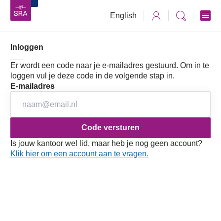
English
Inloggen
Vaktechniek
Accountancy
Jaarverslaggeving
RJ en RJk
RJ Jaareditie 2026
Richtlijnen
Er wordt een code naar je e-mailadres gestuurd. Om in te
273 Rentelasten
Afdeling 2 Jaarrekeningposten
273 Rentelasten
loggen vul je deze code in de volgende stap in.
E-mailadres
Deze Richtlijn 273 (aangepast 2025) vervangt Richtlijn
273 (aangepast 2019) en is van kracht voor verslagjaren
die aanvangen op of na 1 januari 2026.
273.0 Definities
Is jouw kantoor wel lid, maar heb je nog geen account?
Klik hier om een account aan te vragen.
273.1 Algemeen
273.2 Verwerking
273.3 Presentatie