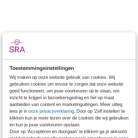
Direct naar
Stel je vaktechnische vraag
Toestemmingsinstellingen
Branche in Zicht
Wij maken op onze website gebruik van cookies. Wij
Dossiers
gebruiken cookies om ervoor te zorgen dat onze website
Kantoorvinder
goed functioneert, om jouw voorkeuren op te slaan, om
Nieuwsbank
inzicht te krijgen in bezoekersgedrag en het op maat
aanbieden van content en marketinguitingen. Meer uitleg
lees je in
onze privacyverklaring
. Door op ’Zelf instellen’ te
Handige links
klikken kun je meer lezen over de cookies die wij gebruiken
en kun je jouw voorkeuren opslaan.
Veilig bestanden delen
Door op ’Accepteren en doorgaan' te klikken ga je akkoord