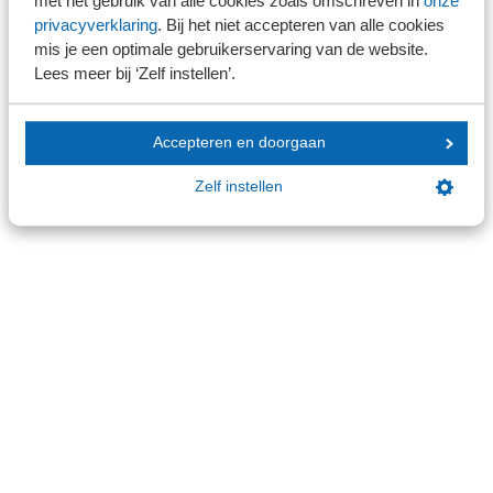
met het gebruik van alle cookies zoals omschreven in
onze
SRA-gecertificeerd
privacyverklaring
. Bij het niet accepteren van alle cookies
Werken bij SRA
mis je een optimale gebruikerservaring van de website.
Lid worden
Lees meer bij ‘Zelf instellen’.
Contact
Accepteren en doorgaan
Zelf instellen
Contactformulier
Contactgegevens
Aanmelden SRA-Nieuwsbrieven
Ben je SRA-lid en wil je op de hoogte gehouden worden
van actueel vaktechnisch nieuws en recente SRA-
informatie?
Meld je dan aan voor onze nieuwsbrieven
.