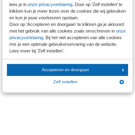
Dossiers
lees je in
onze privacyverklaring
. Door op ’Zelf instellen’ te
klikken kun je meer lezen over de cookies die wij gebruiken
Kantoorvinder
en kun je jouw voorkeuren opslaan.
Nieuwsbank
Door op ’Accepteren en doorgaan' te klikken ga je akkoord
met het gebruik van alle cookies zoals omschreven in
onze
privacyverklaring
. Bij het niet accepteren van alle cookies
Handige links
mis je een optimale gebruikerservaring van de website.
Lees meer bij ‘Zelf instellen’.
Veilig bestanden delen
SRA-gecertificeerd
Accepteren en doorgaan
Werken bij SRA
Lid worden
Zelf instellen
Contact
Contactformulier
Contactgegevens