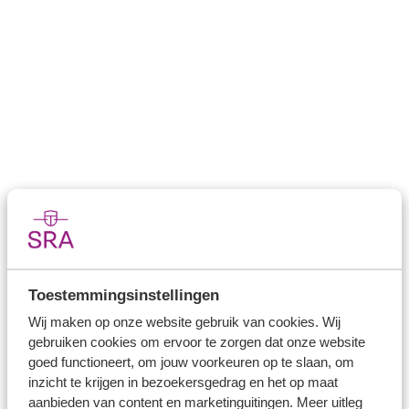
921.1 Algemeen
921.2 Classificatie
921.3 Waardering van DB-regelingen:
risicodeling en gezamenlijke financiering
921 Bijlage: belangrijkste relevante
bepalingen uit IAS 19R
Toestemmingsinstellingen
Direct naar
Wij maken op onze website gebruik van cookies. Wij
gebruiken cookies om ervoor te zorgen dat onze website
goed functioneert, om jouw voorkeuren op te slaan, om
Stel je vaktechnische vraag
inzicht te krijgen in bezoekersgedrag en het op maat
Branche in Zicht
aanbieden van content en marketinguitingen. Meer uitleg