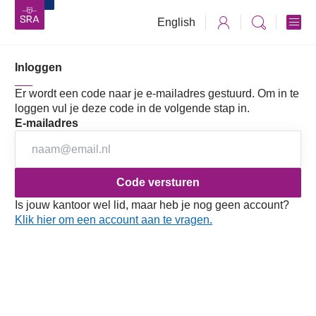
English
Inloggen
Vaktechniek
Accountancy
Jaarverslaggeving
RJ en RJk
RJ Jaareditie 2026
Richtlijnen
Er wordt een code naar je e-mailadres gestuurd. Om in te
Afdeling 9 Bijlagen
loggen vul je deze code in de volgende stap in.
921 Handreiking voor de toepassing van IAS 19R in
E-mailadres
921 Handreiking voor de
de Nederlandse pensioensituatie
toepassing van IAS 19R in de
Nederlandse pensioensituatie
Is jouw kantoor wel lid, maar heb je nog geen account?
Gevolgen van de Wet toekomst pensioenen
Klik hier om een account aan te vragen.
(WTP) voor de toepassing van deze
Handreiking
Samenvatting