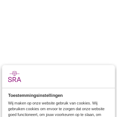
2. Ook zijn onderwerpen toegevoegd/uitgebreid, zoals
kwalificerende buitenlandse belastingplicht
(partnerdefinitie), 'kruislings lenen' en een toelichting op
de Wet fiscaal kwalificatiebeleid rechtsvormen. Tot slot
zijn meerdere nieuwe Kennisgroepstandpunten en
verwijzingen opgenomen en is de V&A aangevuld met
een vraag over invordering van een conserverende
aanslag.
Inloggen
Log in om verder te lezen.
Toestemmingsinstellingen
Inloggen
Wij maken op onze website gebruik van cookies. Wij
gebruiken cookies om ervoor te zorgen dat onze website
goed functioneert, om jouw voorkeuren op te slaan, om
Heb je nog geen inloggegevens? Kies hieronder