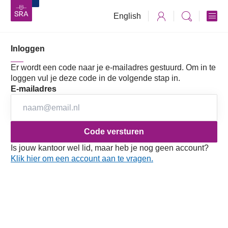
English
Inloggen
Vaktechniek
Fiscaal
Publicaties
Praktijkhandreiking Wet excessief lenen bij eigen
Er wordt een code naar je e-mailadres gestuurd. Om in te
Publicatiedatum:
vennootschap
05-05-2026
loggen vul je deze code in de volgende stap in.
Wet excessief lenen bij eigen
E-mailadres
vennootschap
Praktijkhandreiking
De Wet excessief lenen bij eigen vennootschap is op 20
Is jouw kantoor wel lid, maar heb je nog geen account?
Klik hier om een account aan te vragen.
december 2022 door de Eerste Kamer aangenomen. De
wet is per 1 januari 2023 in werking getreden. In deze
praktijkhandreiking wordt nader ingegaan op de wet.
Wettelijke drempel