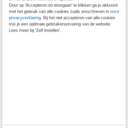
integriteitsrisico's continu bewaakt, ook na de initiële
Door op ’Accepteren en doorgaan' te klikken ga je akkoord
met het gebruik van alle cookies zoals omschreven in
onze
cliëntacceptatie.
privacyverklaring
. Bij het niet accepteren van alle cookies
mis je een optimale gebruikerservaring van de website.
De monitoring is gekoppeld aan wereldwijde
Lees meer bij ‘Zelf instellen’.
databronnen en wordt dagelijks bijgewerkt. Zo is de
cliëntportefeuille altijd actueel en aantoonbaar getoetst.
KVK, UBO en groepsstructuren
Zkr is erkend KVK-partner. Groepsstructuren leg je
eenvoudig vast en UBO-informatie houd je actueel. Aan
een relatie kunnen meerdere aandeelhouders en
bestuurders worden toegevoegd, waarna het platform
automatisch een schematisch overzicht van de
groepsstructuur genereert. Koppeling met het UBO-
register is in ontwikkeling en wordt naar verwachting