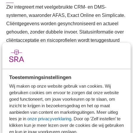
Zkr integreert met veelgebruikte CRM- en DMS-
systemen, waaronder AFAS, Exact Online en Simplicate.
Cliëntgegevens worden gesynchroniseerd en actueel
gehouden, zonder dubbele invoer. Statusinformatie over
cliëntacceptatie en risicoprofielen wordt teruggestuurd
naar het CRM-systeem, zodat de informatie altijd op de
juiste plek beschikbaar is.
Overige info
Toestemmingsinstellingen
Wij maken op onze website gebruik van cookies. Wij
PEP, sanctie en adverse media monitoring
gebruiken cookies om ervoor te zorgen dat onze website
goed functioneert, om jouw voorkeuren op te slaan, om
Zkr voert automatisch PEP- en sanctiechecks uit en
inzicht te krijgen in bezoekersgedrag en het op maat
aanbieden van content en marketinguitingen. Meer uitleg
monitort adverse media voor alle cliënten in de
lees je in
onze privacyverklaring
. Door op ’Zelf instellen’ te
portefeuille. Bij een relevante hit ontvangt je als kantoor
klikken kun je meer lezen over de cookies die wij gebruiken
direct een signalering. Op deze manier worden
en kun je jouw voorkeuren opslaan.