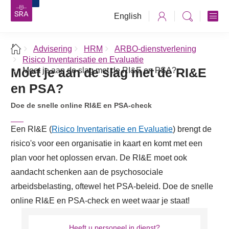
English
Advisering
HRM
ARBO-dienstverlening
Risico Inventarisatie en Evaluatie
Moet je aan de slag met de RI&E
Moet je aan de slag met de RI&E en PSA?
en PSA?
Doe de snelle online RI&E en PSA-check
Een RI&E (
Risico Inventarisatie en Evaluatie
) brengt de
risico's voor een organisatie in kaart en komt met een
plan voor het oplossen ervan. De RI&E moet ook
aandacht schenken aan de psychosociale
arbeidsbelasting, oftewel het PSA-beleid. Doe de snelle
online RI&E en PSA-check en weet waar je staat!
Heeft u personeel in dienst?