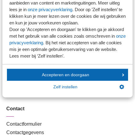
aanbieden van content en marketinguitingen. Meer uitleg
Branche in Zicht
lees je in
onze privacyverklaring
. Door op ’Zelf instellen’ te
Dossiers
klikken kun je meer lezen over de cookies die wij gebruiken
Kantoorvinder
en kun je jouw voorkeuren opslaan.
Door op ’Accepteren en doorgaan' te klikken ga je akkoord
Nieuwsbank
met het gebruik van alle cookies zoals omschreven in
onze
privacyverklaring
. Bij het niet accepteren van alle cookies
Handige links
mis je een optimale gebruikerservaring van de website.
Lees meer bij ‘Zelf instellen’.
Veilig bestanden delen
SRA-gecertificeerd
Accepteren en doorgaan
Werken bij SRA
Zelf instellen
Lid worden
Contact
Contactformulier
Contactgegevens