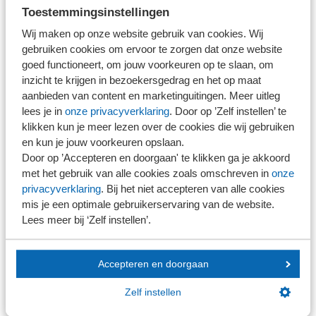
verwijderd.
Toestemmingsinstellingen
Wij maken op onze website gebruik van cookies. Wij
Als alles gelukt is, krijg je onderstaande melding te zien.
gebruiken cookies om ervoor te zorgen dat onze website
De medewerker van SRA ontvangt een e-mail dat je
goed functioneert, om jouw voorkeuren op te slaan, om
inzicht te krijgen in bezoekersgedrag en het op maat
bestanden hebt geplaatst en kan deze verder in
aanbieden van content en marketinguitingen. Meer uitleg
behandeling nemen.
lees je in
onze privacyverklaring
. Door op ’Zelf instellen’ te
klikken kun je meer lezen over de cookies die wij gebruiken
en kun je jouw voorkeuren opslaan.
Door op ’Accepteren en doorgaan' te klikken ga je akkoord
met het gebruik van alle cookies zoals omschreven in
onze
privacyverklaring
. Bij het niet accepteren van alle cookies
mis je een optimale gebruikerservaring van de website.
Lees meer bij ‘Zelf instellen’.
Contact
Accepteren en doorgaan
Neem voor vragen contact op met SRA-Automatisering:
Zelf instellen
E
automatisering@sra.nl