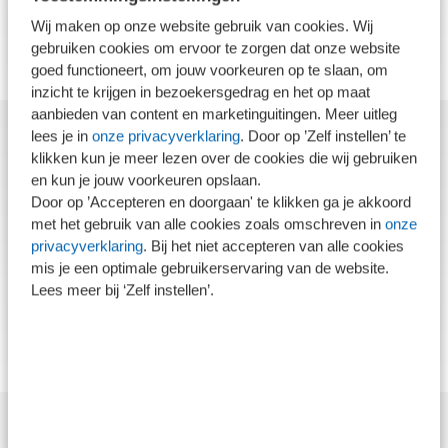
Wij maken op onze website gebruik van cookies. Wij
Signalering Lijstwerk
gebruiken cookies om ervoor te zorgen dat onze website
25-03-2020
goed functioneert, om jouw voorkeuren op te slaan, om
inzicht te krijgen in bezoekersgedrag en het op maat
aanbieden van content en marketinguitingen. Meer uitleg
lees je in
onze privacyverklaring
. Door op ’Zelf instellen’ te
Checklists
klikken kun je meer lezen over de cookies die wij gebruiken
en kun je jouw voorkeuren opslaan.
Door op ’Accepteren en doorgaan' te klikken ga je akkoord
Checklist Standaard 3810N ESG-opdrachten
met het gebruik van alle cookies zoals omschreven in
onze
04-11-2024
privacyverklaring
. Bij het niet accepteren van alle cookies
mis je een optimale gebruikerservaring van de website.
Lees meer bij ‘Zelf instellen’.
Checklist CSRD Readiness
04-11-2024
Instructies