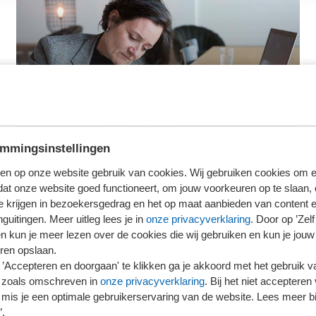
Wat betekent de NVPE voor mij?
Lees meer over de PE-portfolio
mmingsinstellingen
en op onze website gebruik van cookies. Wij gebruiken cookies om e
SRA-Praktijkha
dat onze website goed functioneert, om jouw voorkeuren op te slaan,
te krijgen in bezoekersgedrag en het op maat aanbieden van content 
De doelstelling van de pr
guitingen. Meer uitleg lees je in
onze privacyverklaring
. Door op ’Zelf 
bieden op in beginsel drie
en kun je meer lezen over de cookies die wij gebruiken en kun je jouw
accountantspraktijk (kant
ren opslaan.
’Accepteren en doorgaan' te klikken ga je akkoord met het gebruik va
onderscheiden disciplines
 zoals omschreven in
onze privacyverklaring
. Bij het niet accepteren 
op het niveau van indiv
mis je een optimale gebruikerservaring van de website. Lees meer bij
Bekijk de praktijkhan
’.