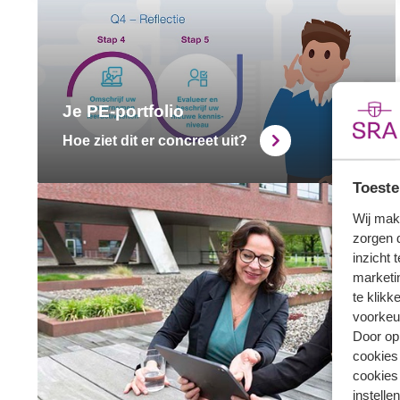
Je PE-portfolio
Hoe ziet dit er concreet uit?
Toeste
Wij mak
zorgen 
inzicht 
marketin
te klikk
voorkeu
Door op 
cookies
cookies 
instellen