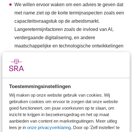
We willen ervoor waken om een advies te geven dat
met name ziet op de korte termijnaspecten zoals een
capaciteitsvraagstuk op de arbeidsmarkt.
Langeretermijnfactoren zoals de invloed van AI,
verdergaande digitalisering, en andere
maatschappelijke en technologische ontwikkelingen
moeten we ook meewegen.
Wij herkennen het spanningsveld in belangen. In dat
kader vinden we het belangrijk om vanuit de
verantwoordelijkheid die we als kwaliteitsvereniging
Toestemmingsinstellingen
hebben, een gedegen afweging te maken tussen het
Wij maken op onze website gebruik van cookies. Wij
maatschappelijke (publiek) belang zoals hierboven
gebruiken cookies om ervoor te zorgen dat onze website
beschreven, de belangen van het beroep/
goed functioneert, om jouw voorkeuren op te slaan, om
accountants, en de belangen van
inzicht te krijgen in bezoekersgedrag en het op maat
aanbieden van content en marketinguitingen. Meer uitleg
ondernemers/ondernemingen.
lees je in
onze privacyverklaring
. Door op ’Zelf instellen’ te