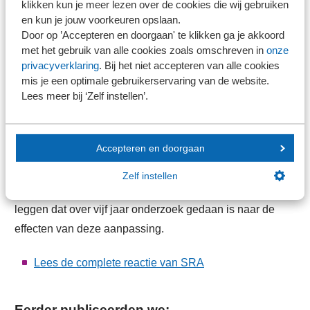
Wij vinden lasten- en regeldrukverlichting in en voor
klikken kun je meer lezen over de cookies die wij gebruiken
en kun je jouw voorkeuren opslaan.
het mkb van groot belang, maar verder verhogen van
Door op ’Accepteren en doorgaan' te klikken ga je akkoord
controlegrenzen buiten de inflatie achten wij niet in
met het gebruik van alle cookies zoals omschreven in
onze
het maatschappelijk / stakeholders / publiek belang.
privacyverklaring
. Bij het niet accepteren van alle cookies
Juist de eerdergenoemde langeretermijnfactoren
mis je een optimale gebruikerservaring van de website.
Lees meer bij ‘Zelf instellen’.
moeten gaan leiden tot lastenverlaging.
Samengevat: SRA ondersteunt het voorstel van de
Accepteren en doorgaan
Europese Commissie om de grensbedragen van micro-,
kleine, middelgrote en grote ondernemingen aan te
Zelf instellen
passen met 25%. Wel stellen we voor om óók vast te
leggen dat over vijf jaar onderzoek gedaan is naar de
effecten van deze aanpassing.
Lees de complete reactie van SRA
Eerder publiceerden we: