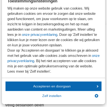
Toestemmingsinstellingen
Wij maken op onze website gebruik van cookies. Wij
gebruiken cookies om ervoor te zorgen dat onze website
goed functioneert, om jouw voorkeuren op te slaan, om
inzicht te krijgen in bezoekersgedrag en het op maat
aanbieden van content en marketinguitingen. Meer uitleg
lees je in
onze privacyverklaring
. Door op ’Zelf instellen’ te
Direct naar
klikken kun je meer lezen over de cookies die wij gebruiken
en kun je jouw voorkeuren opslaan.
Door op ’Accepteren en doorgaan' te klikken ga je akkoord
Stel je vaktechnische vraag
met het gebruik van alle cookies zoals omschreven in
onze
Branche in Zicht
privacyverklaring
. Bij het niet accepteren van alle cookies
Dossiers
mis je een optimale gebruikerservaring van de website.
Kantoorvinder
Lees meer bij ‘Zelf instellen’.
Nieuwsbank
Accepteren en doorgaan
Handige links
Zelf instellen
Veilig bestanden delen