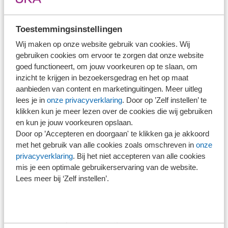
verslaggevingsstandaard. SRA constateert in het
algemeen dat het Nederlandse (controleplichtige) mkb in
Toestemmingsinstellingen
toenemende mate te maken heeft met IT-risico's.
Wij maken op onze website gebruik van cookies. Wij
Vanzelfsprekend bij het uitvoeren van (wettelijke)
gebruiken cookies om ervoor te zorgen dat onze website
controles, en nog veel meer in verband met grote
goed functioneert, om jouw voorkeuren op te slaan, om
inzicht te krijgen in bezoekersgedrag en het op maat
financiële risico's die kunnen oplopen tot situaties van
aanbieden van content en marketinguitingen. Meer uitleg
discontinuïteit.
lees je in
onze privacyverklaring
. Door op ’Zelf instellen’ te
klikken kun je meer lezen over de cookies die wij gebruiken
Het is daarom evident dat het Nederlandse mkb aan de
en kun je jouw voorkeuren opslaan.
Door op ’Accepteren en doorgaan' te klikken ga je akkoord
slag gaat en/of blijft met IT-risico's. Bezien vanuit deze
met het gebruik van alle cookies zoals omschreven in
onze
context is het NRI een goed initiatief. De kanttekening die
privacyverklaring
. Bij het niet accepteren van alle cookies
SRA en ook mkb-opdrachtgevers willen plaatsen, is dat
mis je een optimale gebruikerservaring van de website.
management van IT geen 'papieren tijger' met onnodige
Lees meer bij ‘Zelf instellen’.
administratieve lastenverzwaring moet gaan worden.
Tussen stevig IT-beheer en nutteloze administratieve
lasten moet de juiste balans gezocht worden.