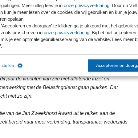
rken vanuit andere gezichtspunten of andere waarden
guitingen. Meer uitleg lees je in
onze privacyverklaring
. Door op ’Zelf 
bben, is dialoog en verbinding mogelijk. Namelijk door op
en kun je meer lezen over de cookies die wij gebruiken en kun je jouw
ek te gaan naar wat men wel met elkaar gemeen heeft, naar
ren opslaan.
’Accepteren en doorgaan' te klikken ga je akkoord met het gebruik va
t hen bindt. Door transparant samen te werken, met de
 zoals omschreven in
onze privacyverklaring
. Bij het niet accepteren 
nselijke maat als uitgangspunt.
mis je een optimale gebruikerservaring van de website. Lees meer bij
’.
 zijn eigen flamboyante wijze waarbij de dialoog en
nselijke maat centraal stonden, heeft Jan Zweekhorst heel
instellen
Accepteren en doorg
el voor SRA betekend. Als ‘mister Horizontaal toezicht’ zou
 dit jaar de vruchten van zijn niet-aflatende inzet en
menwerking met de Belastingdienst gaan plukken. Dat
ht niet zo zijn.
ie van de Jan Zweekhorst Award uit te reiken aan de
eft bereid naar meer verbinding, transparantie, wederzijds