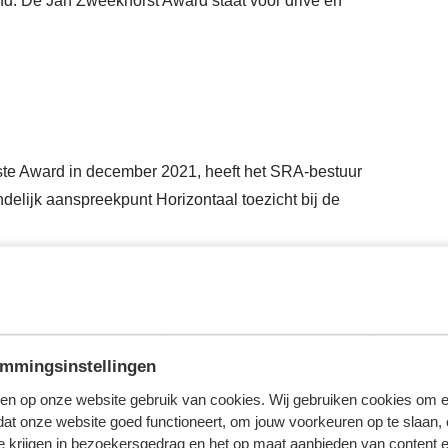
nd. De Jan Zweekhorst Award staat voor drive en
erste Award in december 2021, heeft het SRA-bestuur
elijk aanspreekpunt Horizontaal toezicht bij de
een wereld die soms letterlijk op slot zit, waar mensen
kaar persoonlijk niet meer kunnen ontmoeten en bereiken, is
rbinding noodzakelijk. Verbinding is een basisbehoefte; wie
mmingsinstellingen
 ook bent of welke functie je ook vervult. Mensen hebben het
dig om zich gezien, gehoord en gewaardeerd te worden.
en op onze website gebruik van cookies. Wij gebruiken cookies om e
dat onze website goed functioneert, om jouw voorkeuren op te slaan,
k als mensen, professionals of organisaties anders denken,
te krijgen in bezoekersgedrag en het op maat aanbieden van content 