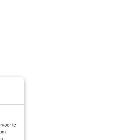
rvoor te
 om
en