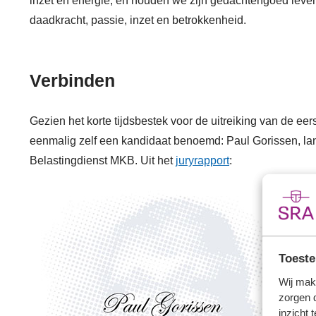
inzet en energie, en houden we zijn gedachtengoed leve
daadkracht, passie, inzet en betrokkenheid.
Verbinden
Gezien het korte tijdsbestek voor de uitreiking van de e
eenmalig zelf een kandidaat benoemd: Paul Gorissen, land
Belastingdienst MKB. Uit het
juryrapport
:
In 
el
ve
Toeste
je
no
Wij mak
zorgen 
Oo
inzicht 