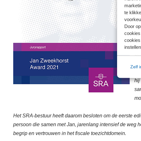
we
marketin
he
te klikk
zo
voorkeu
Door op 
wa
cookies
me
cookies 
instellen
Op
me
Zelf 
ve
hij
sa
moc
Het SRA-bestuur heeft daarom besloten om de eerste edit
persoon die samen met Jan, jarenlang intensief de weg he
begrip en vertrouwen in het fiscale toezichtdomein.