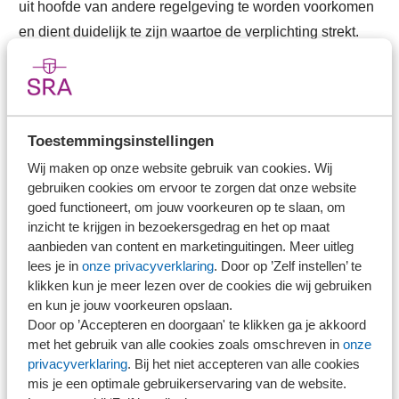
uit hoofde van andere regelgeving te worden voorkomen
en dient duidelijk te zijn waartoe de verplichting strekt.
Een check of de doelgroep is betrokken (bijvoorbeeld via
de zogenaamde MKB-toets), maakt deel uit van de
beoordeling.
Toestemmingsinstellingen
Betrek mkb-praktijk
Wij maken op onze website gebruik van cookies. Wij
gebruiken cookies om ervoor te zorgen dat onze website
goed functioneert, om jouw voorkeuren op te slaan, om
SRA juicht de instelling van het ‘nieuwe’ Adviescollege
inzicht te krijgen in bezoekersgedrag en het op maat
toetsing regeldruk (ATR) toe. De SRA-kantoren ervaren
aanbieden van content en marketinguitingen. Meer uitleg
dagelijks in hun praktijken hoe zeer mkb-bedrijven in de
lees je in
onze privacyverklaring
. Door op ’Zelf instellen’ te
knel kunnen komen door niet werkbare en knellende wet-
klikken kun je meer lezen over de cookies die wij gebruiken
en kun je jouw voorkeuren opslaan.
en regelgeving. Wij vinden het daarom van uiterst belang
Door op ’Accepteren en doorgaan' te klikken ga je akkoord
dat de mkb-praktijk waaronder juist de uitvoerende
met het gebruik van alle cookies zoals omschreven in
onze
instanties, vanaf de tekentafel wordt betrokken bij de
privacyverklaring
. Bij het niet accepteren van alle cookies
mis je een optimale gebruikerservaring van de website.
vormgeving van wet- en regelgeving en de mogelijke