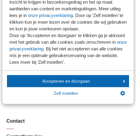
inzicht te krijgen in bezoekersgedrag en het op maat
Stel je vaktechnische vraag
aanbieden van content en marketinguitingen. Meer uitleg
lees je in
onze privacyverklaring
. Door op ’Zelf instellen’ te
Branche in Zicht
klikken kun je meer lezen over de cookies die wij gebruiken
Dossiers
en kun je jouw voorkeuren opslaan.
Kantoorvinder
Door op ’Accepteren en doorgaan' te klikken ga je akkoord
Nieuwsbank
met het gebruik van alle cookies zoals omschreven in
onze
privacyverklaring
. Bij het niet accepteren van alle cookies
mis je een optimale gebruikerservaring van de website.
Handige links
Lees meer bij ‘Zelf instellen’.
Veilig bestanden delen
Accepteren en doorgaan
SRA-gecertificeerd
Werken bij SRA
Zelf instellen
Lid worden
Contact