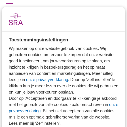
Stel je vaktechnische vraag
Branche in Zicht
Dossiers
Kantoorvinder
Toestemmingsinstellingen
Nieuwsbank
Wij maken op onze website gebruik van cookies. Wij
gebruiken cookies om ervoor te zorgen dat onze website
Handige links
goed functioneert, om jouw voorkeuren op te slaan, om
inzicht te krijgen in bezoekersgedrag en het op maat
aanbieden van content en marketinguitingen. Meer uitleg
Veilig bestanden delen
lees je in
onze privacyverklaring
. Door op ’Zelf instellen’ te
SRA-gecertificeerd
klikken kun je meer lezen over de cookies die wij gebruiken
Werken bij SRA
en kun je jouw voorkeuren opslaan.
Door op ’Accepteren en doorgaan' te klikken ga je akkoord
Lid worden
met het gebruik van alle cookies zoals omschreven in
onze
privacyverklaring
. Bij het niet accepteren van alle cookies
Contact
mis je een optimale gebruikerservaring van de website.
Lees meer bij ‘Zelf instellen’.