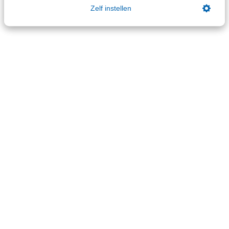
Nieuwsbank
Zelf instellen
Handige links
Veilig bestanden delen
SRA-gecertificeerd
Werken bij SRA
Lid worden
Contact
Contactformulier
Contactgegevens
Aanmelden SRA-Nieuwsbrieven