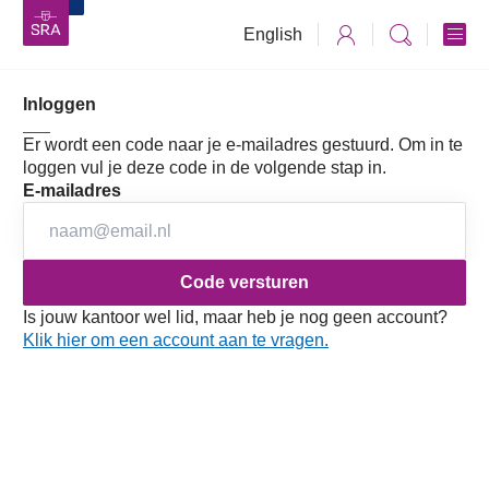
English
Inloggen
Vaktechniek
Accountancy
Jaarverslaggeving
RJ en RJk
RJ Jaareditie 2025
Richtlijnen
Er wordt een code naar je e-mailadres gestuurd. Om in te
Afdeling 6 Bijzondere bedrijfstakken
loggen vul je deze code in de volgende stap in.
615 Beleggingsentiteiten
615 Beleggingsentiteiten
E-mailadres
Deze Richtlijn 615 (aangepast 2023) vervangt Richtlijn
615 (herzien 2022) en is van kracht voor verslagjaren die
aanvangen op of na 1 januari 2024.
Is jouw kantoor wel lid, maar heb je nog geen account?
615.0 Definities
Klik hier om een account aan te vragen.
615.1 Inleiding
615.2 Waardering van beleggingen en
transactiekosten