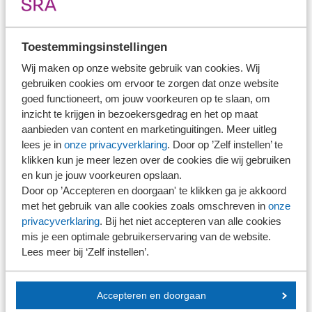
615 Bijlage 1 Voorbeelden van
kasstroomoverzichten
Toestemmingsinstellingen
615 Bijlage 2 Schematisch overzicht van
Wij maken op onze website gebruik van cookies. Wij
informatieverstrekking door paraplufondsen
gebruiken cookies om ervoor te zorgen dat onze website
(zie alinea 718)
goed functioneert, om jouw voorkeuren op te slaan, om
inzicht te krijgen in bezoekersgedrag en het op maat
aanbieden van content en marketinguitingen. Meer uitleg
lees je in
onze privacyverklaring
. Door op ’Zelf instellen’ te
klikken kun je meer lezen over de cookies die wij gebruiken
en kun je jouw voorkeuren opslaan.
Door op ’Accepteren en doorgaan' te klikken ga je akkoord
Direct naar
met het gebruik van alle cookies zoals omschreven in
onze
privacyverklaring
. Bij het niet accepteren van alle cookies
mis je een optimale gebruikerservaring van de website.
Stel je vaktechnische vraag
Lees meer bij ‘Zelf instellen’.
Branche in Zicht
Dossiers
Kantoorvinder
Accepteren en doorgaan