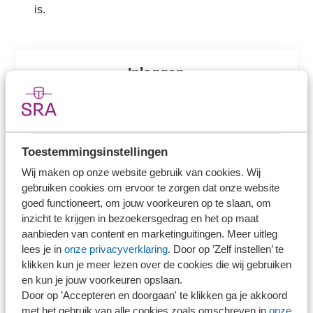
is.
Inloggen
Log in om verder te lezen.
Inloggen
Toestemmingsinstellingen
Heb je nog geen inloggegevens? Kies hieronder
Wij maken op onze website gebruik van cookies. Wij
wat voor jou van toepassing is.
gebruiken cookies om ervoor te zorgen dat onze website
goed functioneert, om jouw voorkeuren op te slaan, om
inzicht te krijgen in bezoekersgedrag en het op maat
aanbieden van content en marketinguitingen. Meer uitleg
Ons kantoor is lid van SRA
lees je in
onze privacyverklaring
. Door op ’Zelf instellen’ te
klikken kun je meer lezen over de cookies die wij gebruiken
en kun je jouw voorkeuren opslaan.
Door op ’Accepteren en doorgaan' te klikken ga je akkoord
met het gebruik van alle cookies zoals omschreven in
onze