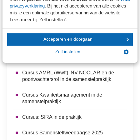
privacyverklaring
. Bij het niet accepteren van alle cookies
Ons kantoor is nog geen lid van SRA
mis je een optimale gebruikerservaring van de website.
Lees meer bij ‘Zelf instellen’.
Accepteren en doorgaan
Meer over dit onderwerp
Zelf instellen
Consultatie NVKS
Cursus AMRL (Wwft), NV NOCLAR en de
poortwachtersrol in de samenstelpraktijk
Cursus Kwaliteitsmanagement in de
samenstelpraktijk
Cursus: SIRA in de praktijk
Cursus Samensteltweedaagse 2025