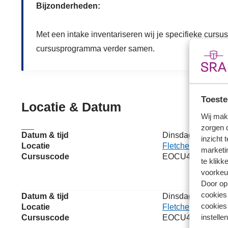
Bijzonderheden:
Met een intake inventariseren wij je specifieke cursus
cursusprogramma verder samen.
Toeste
Locatie & Datum
Wij mak
zorgen 
Datum & tijd
Dinsdag 8 decembe
inzicht 
Locatie
Fletcher Hotel Ut
marketin
Cursuscode
EOCU40581
te klikk
voorkeu
Door op 
cookies
Datum & tijd
Dinsdag 20 april 2
cookies 
Locatie
Fletcher Hotel Ut
instellen
Cursuscode
EOCU41934