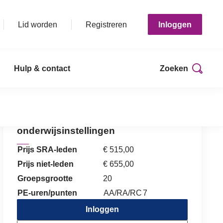
Lid worden
Registreren
Inloggen
Hulp & contact
Zoeken
Print deze pagina
Controle en verslaggeving bij
onderwijsinstellingen
Prijs SRA-leden
€ 515,00
Prijs niet-leden
€ 655,00
Groepsgrootte
20
PE-uren/punten
AA/RA/RC
7
Inloggen