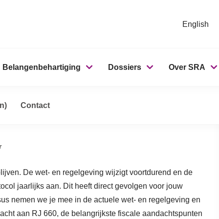
English
Belangenbehartiging
Dossiers
Over SRA
g bij
 verslaggeving bij onderwijsinstellingen
n)
Contact
r
blijven. De wet- en regelgeving wijzigt voortdurend en de
ol jaarlijks aan. Dit heeft direct gevolgen voor jouw
us nemen we je mee in de actuele wet- en regelgeving en
acht aan RJ 660, de belangrijkste fiscale aandachtspunten