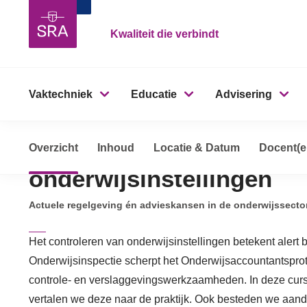
Kwaliteit die verbindt
Vaktechniek
Educatie
Advisering
Controle en verslaggevin
Overzicht
Opleidingen, cursussen & trainingen
Inhoud
Locatie & Datum
Controle en
Docent(e
onderwijsinstellingen
Actuele regelgeving én advieskansen in de onderwijssecto
Het controleren van onderwijsinstellingen betekent alert 
Onderwijsinspectie scherpt het Onderwijsaccountantsprotoc
controle- en verslaggevingswerkzaamheden. In deze curs
vertalen we deze naar de praktijk. Ook besteden we aand