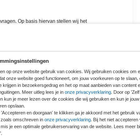
vragen. Op basis hiervan stellen wij het
mmingsinstellingen
en op onze website gebruik van cookies. Wij gebruiken cookies om e
dat onze website goed functioneert, om jouw voorkeuren op te slaan,
r 2026 van 09:30 uur tot 17:30 uur
te krijgen in bezoekersgedrag en het op maat aanbieden van content 
recht Nieuwegein in Nieuwegein
/
Routebeschrijving
guitingen. Meer uitleg lees je in
onze privacyverklaring
. Door op ’Zelf 
en kun je meer lezen over de cookies die wij gebruiken en kun je jouw
Beschikbaar
ren opslaan.
’Accepteren en doorgaan' te klikken ga je akkoord met het gebruik va
 zoals omschreven in
onze privacyverklaring
. Bij het niet accepteren 
027 van 09:30 uur tot 17:30 uur
mis je een optimale gebruikerservaring van de website. Lees meer bij
recht Nieuwegein in Nieuwegein
/
Routebeschrijving
’.