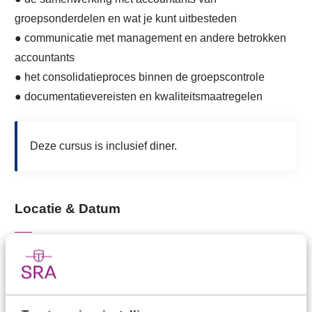
groepsonderdelen en wat je kunt uitbesteden
● communicatie met management en andere betrokken
accountants
● het consolidatieproces binnen de groepscontrole
● documentatievereisten en kwaliteitsmaatregelen
Deze cursus is inclusief diner.
Locatie & Datum
Datum & tijd
Maandag 26 oktober 2026 van 13:00 uur tot 19:30 uur
Locatie
Fletcher Hotel Utrecht Nieuwegein in Nieuwegein
/
Routebeschrijving