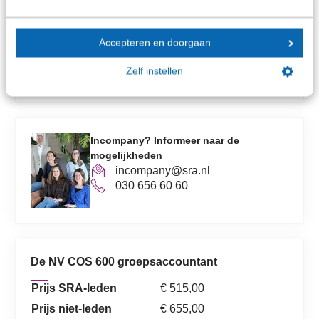
Kerstin Reus
Projectmanager Accountancy
Accepteren en doorgaan
kreus@sra.nl
030 656 60 60
Zelf instellen
Incompany? Informeer naar de
mogelijkheden
incompany@sra.nl
030 656 60 60
De NV COS 600 groepsaccountant
Prijs SRA-leden
€ 515,00
Prijs niet-leden
€ 655,00