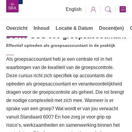
English
Overzicht
Opleidingen, cursussen & trainingen
Inhoud
Locatie & Datum
Docent(en)
De NV COS 600 groepsaccountant
De NV COS 600 groepsaccountant
Effectief optreden als groepsaccountant in de praktijk
Als groepsaccountant heb je een centrale rol in het
waarborgen van de kwaliteit van de groepscontrole.
Deze cursus richt zich specifiek op accountants die
optreden als groepsaccountant en verantwoordelijkheid
dragen voor de groepscontrole als geheel. Die rol brengt
de nodige complexiteit met zich mee. Wanneer is er
sprake van een groep? Wat wordt er van jou verwacht
vanuit Standaard 600? En hoe zorg je voor grip op
risico’s, werkzaamheden en samenwerking binnen het