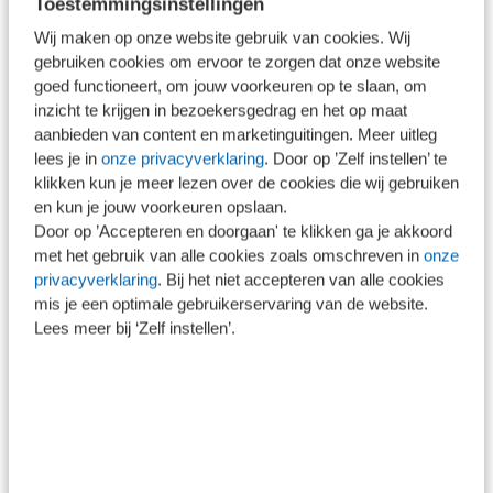
Cursuscode
Toestemmingsinstellingen
EOCU40560
Wij maken op onze website gebruik van cookies. Wij
Beschikbaar
gebruiken cookies om ervoor te zorgen dat onze website
goed functioneert, om jouw voorkeuren op te slaan, om
inzicht te krijgen in bezoekersgedrag en het op maat
aanbieden van content en marketinguitingen. Meer uitleg
Docent(en)
lees je in
onze privacyverklaring
. Door op ’Zelf instellen’ te
klikken kun je meer lezen over de cookies die wij gebruiken
en kun je jouw voorkeuren opslaan.
drs. Ellen de Koning RA
Door op ’Accepteren en doorgaan' te klikken ga je akkoord
Drs. Ellen de Koning-van Schie RA is
met het gebruik van alle cookies zoals omschreven in
onze
privacyverklaring
. Bij het niet accepteren van alle cookies
adviseur, coach en trainer Audit &
mis je een optimale gebruikerservaring van de website.
Assurance aan de VU in Amsterdam.
Lees meer bij ‘Zelf instellen’.
Contact