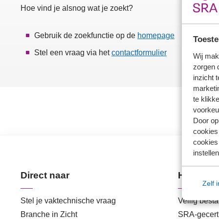
Hoe vind je alsnog wat je zoekt?
Gebruik de zoekfunctie op de
homepage
Toeste
Stel een vraag via het
contactformulier
Wij mak
zorgen 
inzicht 
marketin
te klikk
voorkeu
Door op 
cookies
cookies 
instellen
Direct naar
Handige 
Zelf 
Stel je vaktechnische vraag
Veilig best
Branche in Zicht
SRA-gecerti