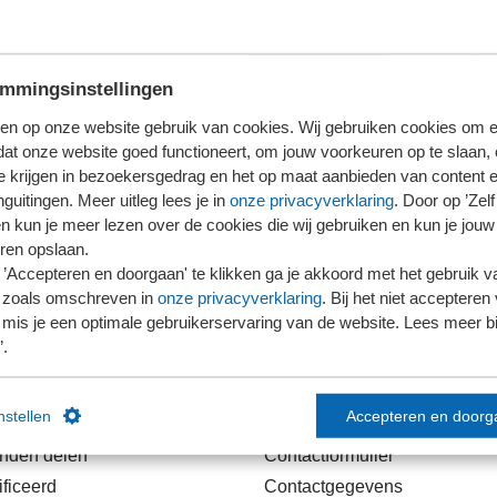
mmingsinstellingen
en op onze website gebruik van cookies. Wij gebruiken cookies om e
dat onze website goed functioneert, om jouw voorkeuren op te slaan,
te krijgen in bezoekersgedrag en het op maat aanbieden van content 
guitingen. Meer uitleg lees je in
onze privacyverklaring
. Door op ’Zelf 
en kun je meer lezen over de cookies die wij gebruiken en kun je jouw
ren opslaan.
’Accepteren en doorgaan' te klikken ga je akkoord met het gebruik va
 zoals omschreven in
onze privacyverklaring
. Bij het niet accepteren 
mis je een optimale gebruikerservaring van de website. Lees meer bij
’.
links
Contact
instellen
Accepteren en doorg
anden delen
Contactformulier
ficeerd
Contactgegevens