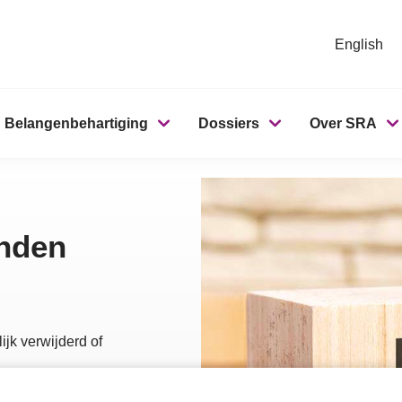
English
Belangenbehartiging
Dossiers
Over SRA
onden
ijk verwijderd of