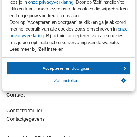
lees je in
onze privacyverklaring
. Door op ’Zelf instellen’ te
Kantoorvinder
klikken kun je meer lezen over de cookies die wij gebruiken
Nieuwsbank
en kun je jouw voorkeuren opslaan.
Door op ’Accepteren en doorgaan' te klikken ga je akkoord
met het gebruik van alle cookies zoals omschreven in
onze
Handige links
privacyverklaring
. Bij het niet accepteren van alle cookies
mis je een optimale gebruikerservaring van de website.
Lees meer bij ‘Zelf instellen’.
Veilig bestanden delen
SRA-gecertificeerd
Werken bij SRA
Accepteren en doorgaan
Lid worden
Zelf instellen
Contact
Contactformulier
Contactgegevens