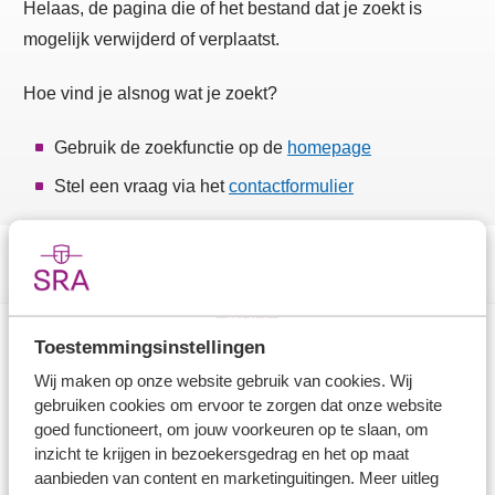
Helaas, de pagina die of het bestand dat je zoekt is
mogelijk verwijderd of verplaatst.
Hoe vind je alsnog wat je zoekt?
Gebruik de zoekfunctie op de
homepage
Stel een vraag via het
contactformulier
Toestemmingsinstellingen
Direct naar
Wij maken op onze website gebruik van cookies. Wij
gebruiken cookies om ervoor te zorgen dat onze website
Stel je vaktechnische vraag
goed functioneert, om jouw voorkeuren op te slaan, om
inzicht te krijgen in bezoekersgedrag en het op maat
Branche in Zicht
aanbieden van content en marketinguitingen. Meer uitleg
Dossiers