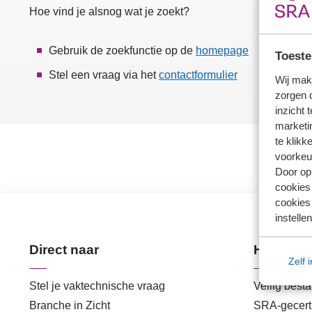
Hoe vind je alsnog wat je zoekt?
Gebruik de zoekfunctie op de
homepage
Toeste
Stel een vraag via het
contactformulier
Wij mak
zorgen 
inzicht 
marketin
te klikk
voorkeu
Door op 
cookies
cookies 
instellen
Direct naar
Handige 
Zelf 
Stel je vaktechnische vraag
Veilig best
Branche in Zicht
SRA-gecerti