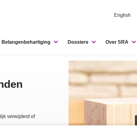
English
Belangenbehartiging
Dossiers
Over SRA
onden
ijk verwijderd of