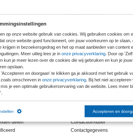
mmingsinstellingen
en op onze website gebruik van cookies. Wij gebruiken cookies om e
dat onze website goed functioneert, om jouw voorkeuren op te slaan,
te krijgen in bezoekersgedrag en het op maat aanbieden van content 
guitingen. Meer uitleg lees je in
onze privacyverklaring
. Door op ’Zelf 
en kun je meer lezen over de cookies die wij gebruiken en kun je jouw
ren opslaan.
’Accepteren en doorgaan' te klikken ga je akkoord met het gebruik va
 zoals omschreven in
onze privacyverklaring
. Bij het niet accepteren 
mis je een optimale gebruikerservaring van de website. Lees meer bij
’.
links
Contact
instellen
Accepteren en doorg
anden delen
Contactformulier
ficeerd
Contactgegevens