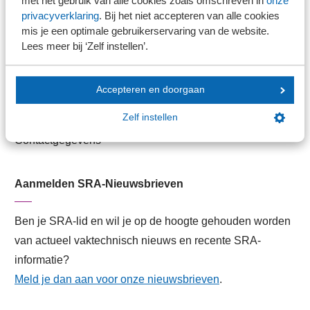
met het gebruik van alle cookies zoals omschreven in
onze
SRA-gecertificeerd
privacyverklaring
. Bij het niet accepteren van alle cookies
Werken bij SRA
mis je een optimale gebruikerservaring van de website.
Lid worden
Lees meer bij ‘Zelf instellen’.
Contact
Accepteren en doorgaan
Zelf instellen
Contactformulier
Contactgegevens
Aanmelden SRA-Nieuwsbrieven
Ben je SRA-lid en wil je op de hoogte gehouden worden
van actueel vaktechnisch nieuws en recente SRA-
informatie?
Meld je dan aan voor onze nieuwsbrieven
.