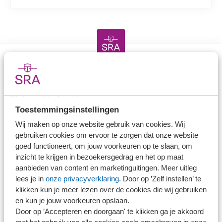
Direct naar
Stel je vaktechnische vraag
Toestemmingsinstellingen
Branche in Zicht
Wij maken op onze website gebruik van cookies. Wij
Dossiers
gebruiken cookies om ervoor te zorgen dat onze website
Kantoorvinder
goed functioneert, om jouw voorkeuren op te slaan, om
Nieuwsbank
inzicht te krijgen in bezoekersgedrag en het op maat
aanbieden van content en marketinguitingen. Meer uitleg
lees je in
onze privacyverklaring
. Door op ’Zelf instellen’ te
Handige links
klikken kun je meer lezen over de cookies die wij gebruiken
en kun je jouw voorkeuren opslaan.
Veilig bestanden delen
Door op ’Accepteren en doorgaan' te klikken ga je akkoord