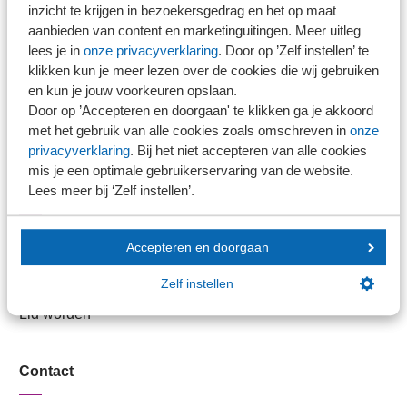
inzicht te krijgen in bezoekersgedrag en het op maat
aanbieden van content en marketinguitingen. Meer uitleg
Stel je vaktechnische vraag
lees je in
onze privacyverklaring
. Door op ’Zelf instellen’ te
Branche in Zicht
klikken kun je meer lezen over de cookies die wij gebruiken
Dossiers
en kun je jouw voorkeuren opslaan.
Kantoorvinder
Door op ’Accepteren en doorgaan' te klikken ga je akkoord
met het gebruik van alle cookies zoals omschreven in
onze
Nieuwsbank
privacyverklaring
. Bij het niet accepteren van alle cookies
mis je een optimale gebruikerservaring van de website.
Lees meer bij ‘Zelf instellen’.
Handige links
Veilig bestanden delen
Accepteren en doorgaan
SRA-gecertificeerd
Zelf instellen
Werken bij SRA
Lid worden
Contact