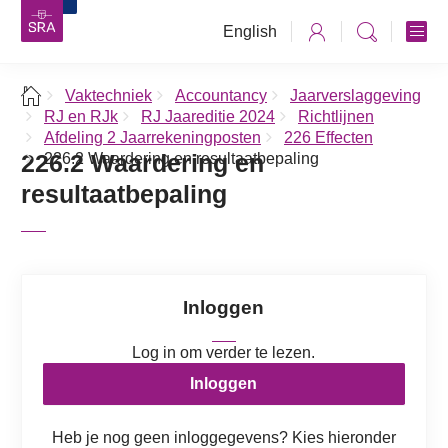
English
Vaktechniek
Accountancy
Jaarverslaggeving
RJ en RJk
RJ Jaareditie 2024
Richtlijnen
Afdeling 2 Jaarrekeningposten
226 Effecten
226.2 Waardering en
226.2 Waardering en resultaatbepaling
resultaatbepaling
Inloggen
Log in om verder te lezen.
Inloggen
Heb je nog geen inloggegevens? Kies hieronder