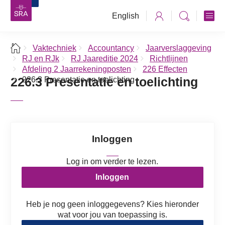
English
Vaktechniek
Accountancy
Jaarverslaggeving
RJ en RJk
RJ Jaareditie 2024
Richtlijnen
Afdeling 2 Jaarrekeningposten
226 Effecten
226.3 Presentatie en toelichting
226.3 Presentatie en toelichting
Inloggen
Log in om verder te lezen.
Inloggen
Heb je nog geen inloggegevens? Kies hieronder
wat voor jou van toepassing is.