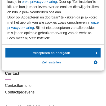
lees je in
onze privacyverklaring
. Door op ’Zelf instellen’ te
Kantoorvinder
klikken kun je meer lezen over de cookies die wij gebruiken
Nieuwsbank
en kun je jouw voorkeuren opslaan.
Door op ’Accepteren en doorgaan' te klikken ga je akkoord
met het gebruik van alle cookies zoals omschreven in
onze
Handige links
privacyverklaring
. Bij het niet accepteren van alle cookies
mis je een optimale gebruikerservaring van de website.
Lees meer bij ‘Zelf instellen’.
Veilig bestanden delen
SRA-gecertificeerd
Werken bij SRA
Accepteren en doorgaan
Lid worden
Zelf instellen
Contact
Contactformulier
Contactgegevens