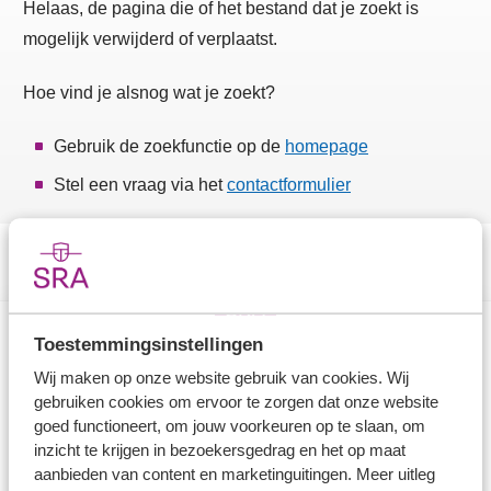
Helaas, de pagina die of het bestand dat je zoekt is
mogelijk verwijderd of verplaatst.
Hoe vind je alsnog wat je zoekt?
Gebruik de zoekfunctie op de
homepage
Stel een vraag via het
contactformulier
Toestemmingsinstellingen
Direct naar
Wij maken op onze website gebruik van cookies. Wij
gebruiken cookies om ervoor te zorgen dat onze website
Stel je vaktechnische vraag
goed functioneert, om jouw voorkeuren op te slaan, om
inzicht te krijgen in bezoekersgedrag en het op maat
Branche in Zicht
aanbieden van content en marketinguitingen. Meer uitleg
Dossiers