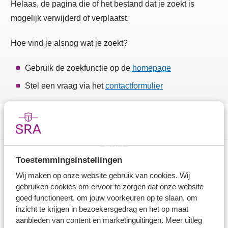
Helaas, de pagina die of het bestand dat je zoekt is
mogelijk verwijderd of verplaatst.
Hoe vind je alsnog wat je zoekt?
Gebruik de zoekfunctie op de
homepage
Stel een vraag via het
contactformulier
Toestemmingsinstellingen
Direct naar
Wij maken op onze website gebruik van cookies. Wij
gebruiken cookies om ervoor te zorgen dat onze website
Stel je vaktechnische vraag
goed functioneert, om jouw voorkeuren op te slaan, om
inzicht te krijgen in bezoekersgedrag en het op maat
Branche in Zicht
aanbieden van content en marketinguitingen. Meer uitleg
Dossiers