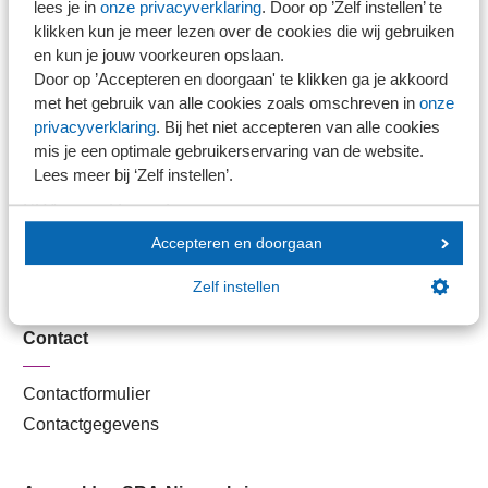
lees je in
onze privacyverklaring
. Door op ’Zelf instellen’ te
Kantoorvinder
klikken kun je meer lezen over de cookies die wij gebruiken
Nieuwsbank
en kun je jouw voorkeuren opslaan.
Door op ’Accepteren en doorgaan' te klikken ga je akkoord
met het gebruik van alle cookies zoals omschreven in
onze
Handige links
privacyverklaring
. Bij het niet accepteren van alle cookies
mis je een optimale gebruikerservaring van de website.
Lees meer bij ‘Zelf instellen’.
Veilig bestanden delen
SRA-gecertificeerd
Werken bij SRA
Accepteren en doorgaan
Lid worden
Zelf instellen
Contact
Contactformulier
Contactgegevens