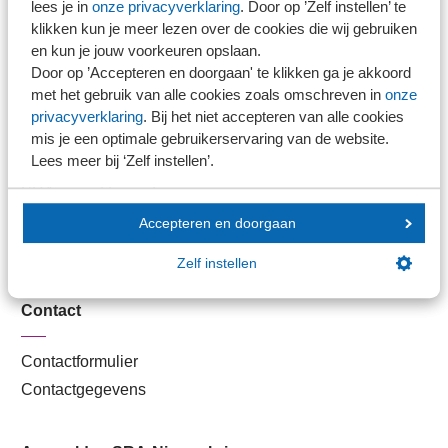
lees je in
onze privacyverklaring
. Door op ’Zelf instellen’ te
Kantoorvinder
klikken kun je meer lezen over de cookies die wij gebruiken
Nieuwsbank
en kun je jouw voorkeuren opslaan.
Door op ’Accepteren en doorgaan' te klikken ga je akkoord
met het gebruik van alle cookies zoals omschreven in
onze
Handige links
privacyverklaring
. Bij het niet accepteren van alle cookies
mis je een optimale gebruikerservaring van de website.
Lees meer bij ‘Zelf instellen’.
Veilig bestanden delen
SRA-gecertificeerd
Werken bij SRA
Accepteren en doorgaan
Lid worden
Zelf instellen
Contact
Contactformulier
Contactgegevens