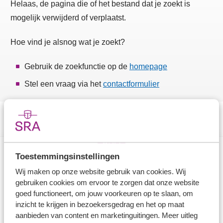
Helaas, de pagina die of het bestand dat je zoekt is
mogelijk verwijderd of verplaatst.
Hoe vind je alsnog wat je zoekt?
Gebruik de zoekfunctie op de
homepage
Stel een vraag via het
contactformulier
Toestemmingsinstellingen
Direct naar
Wij maken op onze website gebruik van cookies. Wij
gebruiken cookies om ervoor te zorgen dat onze website
Stel je vaktechnische vraag
goed functioneert, om jouw voorkeuren op te slaan, om
inzicht te krijgen in bezoekersgedrag en het op maat
Branche in Zicht
aanbieden van content en marketinguitingen. Meer uitleg
Dossiers