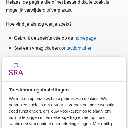
Helaas, de pagina die of het bestand dat je zoekt is
mogelijk verwijderd of verplaatst.
Hoe vind je alsnog wat je zoekt?
Gebruik de zoekfunctie op de
homepage
Stel een vraag via het
contactformulier
Toestemmingsinstellingen
Direct naar
Wij maken op onze website gebruik van cookies. Wij
gebruiken cookies om ervoor te zorgen dat onze website
Stel je vaktechnische vraag
goed functioneert, om jouw voorkeuren op te slaan, om
inzicht te krijgen in bezoekersgedrag en het op maat
Branche in Zicht
aanbieden van content en marketinguitingen. Meer uitleg
Dossiers