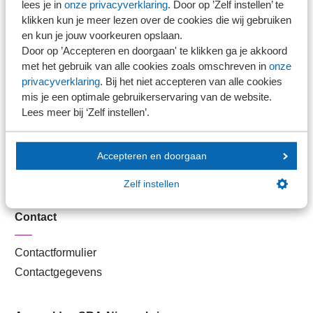
lees je in
onze privacyverklaring
. Door op ’Zelf instellen’ te
Kantoorvinder
klikken kun je meer lezen over de cookies die wij gebruiken
Nieuwsbank
en kun je jouw voorkeuren opslaan.
Door op ’Accepteren en doorgaan' te klikken ga je akkoord
met het gebruik van alle cookies zoals omschreven in
onze
Handige links
privacyverklaring
. Bij het niet accepteren van alle cookies
mis je een optimale gebruikerservaring van de website.
Lees meer bij ‘Zelf instellen’.
Veilig bestanden delen
SRA-gecertificeerd
Werken bij SRA
Accepteren en doorgaan
Lid worden
Zelf instellen
Contact
Contactformulier
Contactgegevens