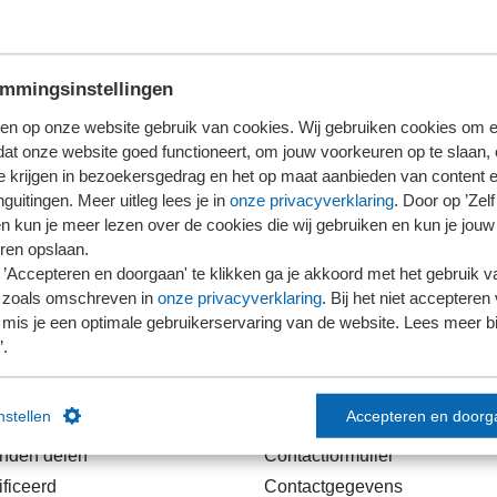
mmingsinstellingen
en op onze website gebruik van cookies. Wij gebruiken cookies om e
dat onze website goed functioneert, om jouw voorkeuren op te slaan,
te krijgen in bezoekersgedrag en het op maat aanbieden van content 
guitingen. Meer uitleg lees je in
onze privacyverklaring
. Door op ’Zelf 
en kun je meer lezen over de cookies die wij gebruiken en kun je jouw
ren opslaan.
’Accepteren en doorgaan' te klikken ga je akkoord met het gebruik va
 zoals omschreven in
onze privacyverklaring
. Bij het niet accepteren 
mis je een optimale gebruikerservaring van de website. Lees meer bij
’.
links
Contact
instellen
Accepteren en doorg
anden delen
Contactformulier
ficeerd
Contactgegevens