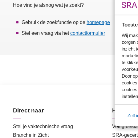
Hoe vind je alsnog wat je zoekt?
Gebruik de zoekfunctie op de
homepage
Toeste
Stel een vraag via het
contactformulier
Wij mak
zorgen 
inzicht 
marketin
te klikk
voorkeu
Door op 
cookies
cookies 
instellen
Direct naar
Handige 
Zelf 
Stel je vaktechnische vraag
Veilig best
Branche in Zicht
SRA-gecerti