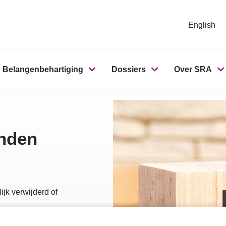
English
Belangenbehartiging
Dossiers
Over SRA
onden
ijk verwijderd of