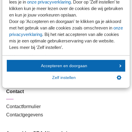
lees je in
onze privacyverklaring
. Door op ’Zelf instellen’ te
Kantoorvinder
klikken kun je meer lezen over de cookies die wij gebruiken
Nieuwsbank
en kun je jouw voorkeuren opslaan.
Door op ’Accepteren en doorgaan' te klikken ga je akkoord
met het gebruik van alle cookies zoals omschreven in
onze
Handige links
privacyverklaring
. Bij het niet accepteren van alle cookies
mis je een optimale gebruikerservaring van de website.
Lees meer bij ‘Zelf instellen’.
Veilig bestanden delen
SRA-gecertificeerd
Werken bij SRA
Accepteren en doorgaan
Lid worden
Zelf instellen
Contact
Contactformulier
Contactgegevens