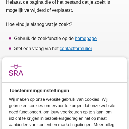
Helaas, de pagina die of het bestand dat je zoekt is
mogelijk verwijderd of verplaatst.
Hoe vind je alsnog wat je zoekt?
Gebruik de zoekfunctie op de
homepage
Stel een vraag via het
contactformulier
Toestemmingsinstellingen
Direct naar
Wij maken op onze website gebruik van cookies. Wij
gebruiken cookies om ervoor te zorgen dat onze website
Stel je vaktechnische vraag
goed functioneert, om jouw voorkeuren op te slaan, om
inzicht te krijgen in bezoekersgedrag en het op maat
Branche in Zicht
aanbieden van content en marketinguitingen. Meer uitleg
Dossiers