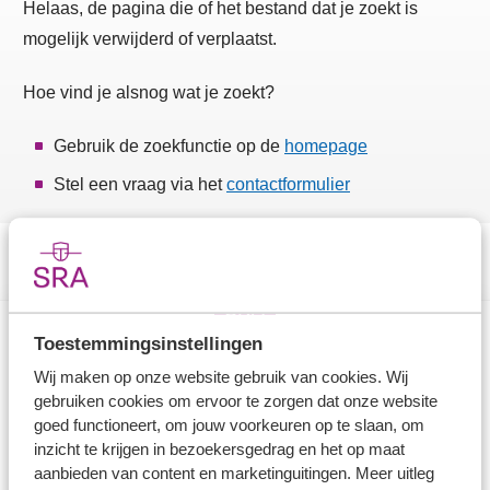
Helaas, de pagina die of het bestand dat je zoekt is
mogelijk verwijderd of verplaatst.
Hoe vind je alsnog wat je zoekt?
Gebruik de zoekfunctie op de
homepage
Stel een vraag via het
contactformulier
Toestemmingsinstellingen
Direct naar
Wij maken op onze website gebruik van cookies. Wij
gebruiken cookies om ervoor te zorgen dat onze website
Stel je vaktechnische vraag
goed functioneert, om jouw voorkeuren op te slaan, om
inzicht te krijgen in bezoekersgedrag en het op maat
Branche in Zicht
aanbieden van content en marketinguitingen. Meer uitleg
Dossiers