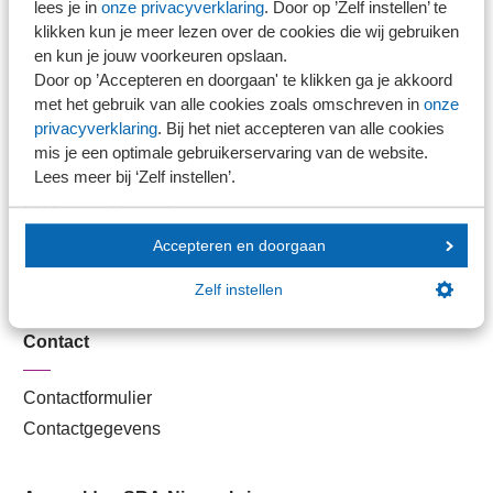
lees je in
onze privacyverklaring
. Door op ’Zelf instellen’ te
Kantoorvinder
klikken kun je meer lezen over de cookies die wij gebruiken
Nieuwsbank
en kun je jouw voorkeuren opslaan.
Door op ’Accepteren en doorgaan' te klikken ga je akkoord
met het gebruik van alle cookies zoals omschreven in
onze
Handige links
privacyverklaring
. Bij het niet accepteren van alle cookies
mis je een optimale gebruikerservaring van de website.
Lees meer bij ‘Zelf instellen’.
Veilig bestanden delen
SRA-gecertificeerd
Werken bij SRA
Accepteren en doorgaan
Lid worden
Zelf instellen
Contact
Contactformulier
Contactgegevens