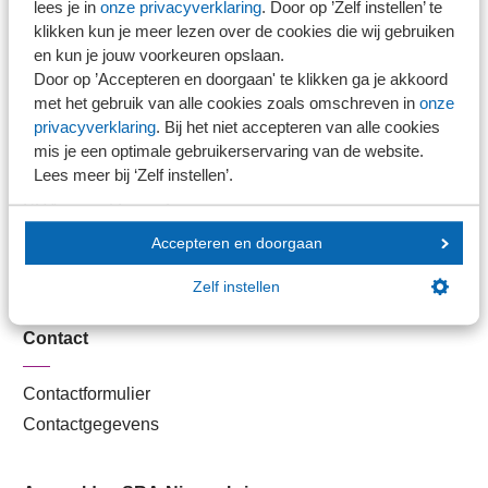
lees je in
onze privacyverklaring
. Door op ’Zelf instellen’ te
Kantoorvinder
klikken kun je meer lezen over de cookies die wij gebruiken
Nieuwsbank
en kun je jouw voorkeuren opslaan.
Door op ’Accepteren en doorgaan' te klikken ga je akkoord
met het gebruik van alle cookies zoals omschreven in
onze
Handige links
privacyverklaring
. Bij het niet accepteren van alle cookies
mis je een optimale gebruikerservaring van de website.
Lees meer bij ‘Zelf instellen’.
Veilig bestanden delen
SRA-gecertificeerd
Werken bij SRA
Accepteren en doorgaan
Lid worden
Zelf instellen
Contact
Contactformulier
Contactgegevens