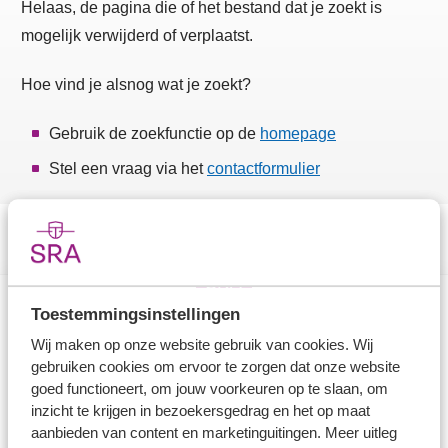
Helaas, de pagina die of het bestand dat je zoekt is
mogelijk verwijderd of verplaatst.
Hoe vind je alsnog wat je zoekt?
Gebruik de zoekfunctie op de
homepage
Stel een vraag via het
contactformulier
Toestemmingsinstellingen
Direct naar
Wij maken op onze website gebruik van cookies. Wij
gebruiken cookies om ervoor te zorgen dat onze website
Stel je vaktechnische vraag
goed functioneert, om jouw voorkeuren op te slaan, om
inzicht te krijgen in bezoekersgedrag en het op maat
Branche in Zicht
aanbieden van content en marketinguitingen. Meer uitleg
Dossiers