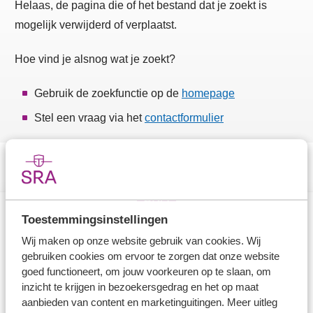
Helaas, de pagina die of het bestand dat je zoekt is
mogelijk verwijderd of verplaatst.
Hoe vind je alsnog wat je zoekt?
Gebruik de zoekfunctie op de
homepage
Stel een vraag via het
contactformulier
Toestemmingsinstellingen
Direct naar
Wij maken op onze website gebruik van cookies. Wij
gebruiken cookies om ervoor te zorgen dat onze website
Stel je vaktechnische vraag
goed functioneert, om jouw voorkeuren op te slaan, om
inzicht te krijgen in bezoekersgedrag en het op maat
Branche in Zicht
aanbieden van content en marketinguitingen. Meer uitleg
Dossiers