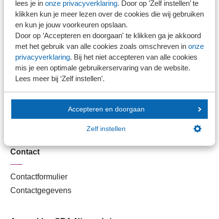
lees je in
onze privacyverklaring
. Door op ’Zelf instellen’ te
Kantoorvinder
klikken kun je meer lezen over de cookies die wij gebruiken
Nieuwsbank
en kun je jouw voorkeuren opslaan.
Door op ’Accepteren en doorgaan' te klikken ga je akkoord
met het gebruik van alle cookies zoals omschreven in
onze
Handige links
privacyverklaring
. Bij het niet accepteren van alle cookies
mis je een optimale gebruikerservaring van de website.
Lees meer bij ‘Zelf instellen’.
Veilig bestanden delen
SRA-gecertificeerd
Werken bij SRA
Accepteren en doorgaan
Lid worden
Zelf instellen
Contact
Contactformulier
Contactgegevens