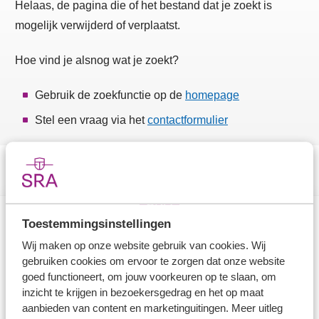
Helaas, de pagina die of het bestand dat je zoekt is
mogelijk verwijderd of verplaatst.
Hoe vind je alsnog wat je zoekt?
Gebruik de zoekfunctie op de
homepage
Stel een vraag via het
contactformulier
Toestemmingsinstellingen
Direct naar
Wij maken op onze website gebruik van cookies. Wij
gebruiken cookies om ervoor te zorgen dat onze website
Stel je vaktechnische vraag
goed functioneert, om jouw voorkeuren op te slaan, om
inzicht te krijgen in bezoekersgedrag en het op maat
Branche in Zicht
aanbieden van content en marketinguitingen. Meer uitleg
Dossiers