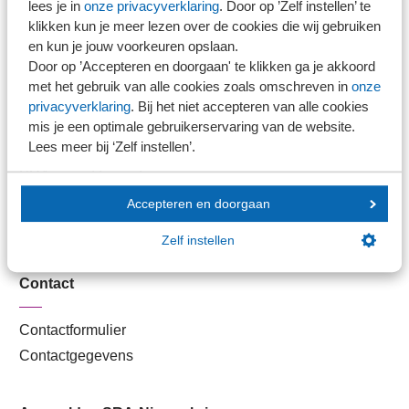
lees je in
onze privacyverklaring
. Door op ’Zelf instellen’ te
Kantoorvinder
klikken kun je meer lezen over de cookies die wij gebruiken
Nieuwsbank
en kun je jouw voorkeuren opslaan.
Door op ’Accepteren en doorgaan' te klikken ga je akkoord
met het gebruik van alle cookies zoals omschreven in
onze
Handige links
privacyverklaring
. Bij het niet accepteren van alle cookies
mis je een optimale gebruikerservaring van de website.
Lees meer bij ‘Zelf instellen’.
Veilig bestanden delen
SRA-gecertificeerd
Werken bij SRA
Accepteren en doorgaan
Lid worden
Zelf instellen
Contact
Contactformulier
Contactgegevens