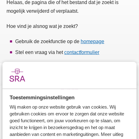
Helaas, de pagina die of het bestand dat je zoekt is
mogelijk verwijderd of verplaatst.
Hoe vind je alsnog wat je zoekt?
Gebruik de zoekfunctie op de
homepage
Stel een vraag via het
contactformulier
Toestemmingsinstellingen
Direct naar
Wij maken op onze website gebruik van cookies. Wij
gebruiken cookies om ervoor te zorgen dat onze website
Stel je vaktechnische vraag
goed functioneert, om jouw voorkeuren op te slaan, om
inzicht te krijgen in bezoekersgedrag en het op maat
Branche in Zicht
aanbieden van content en marketinguitingen. Meer uitleg
Dossiers