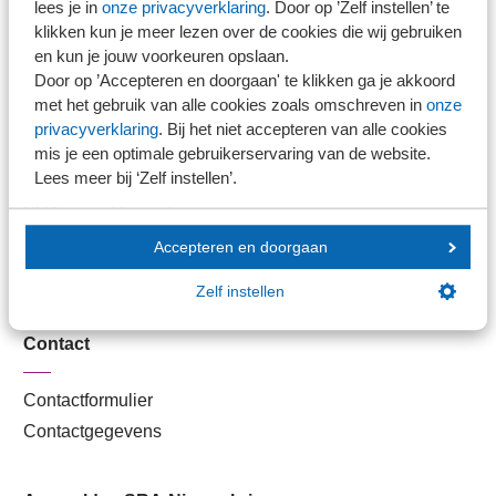
lees je in
onze privacyverklaring
. Door op ’Zelf instellen’ te
Kantoorvinder
klikken kun je meer lezen over de cookies die wij gebruiken
Nieuwsbank
en kun je jouw voorkeuren opslaan.
Door op ’Accepteren en doorgaan' te klikken ga je akkoord
met het gebruik van alle cookies zoals omschreven in
onze
Handige links
privacyverklaring
. Bij het niet accepteren van alle cookies
mis je een optimale gebruikerservaring van de website.
Lees meer bij ‘Zelf instellen’.
Veilig bestanden delen
SRA-gecertificeerd
Werken bij SRA
Accepteren en doorgaan
Lid worden
Zelf instellen
Contact
Contactformulier
Contactgegevens