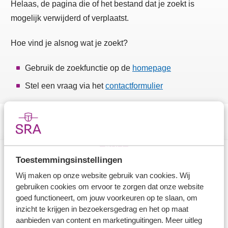
Helaas, de pagina die of het bestand dat je zoekt is
mogelijk verwijderd of verplaatst.
Hoe vind je alsnog wat je zoekt?
Gebruik de zoekfunctie op de
homepage
Stel een vraag via het
contactformulier
Toestemmingsinstellingen
Direct naar
Wij maken op onze website gebruik van cookies. Wij
gebruiken cookies om ervoor te zorgen dat onze website
Stel je vaktechnische vraag
goed functioneert, om jouw voorkeuren op te slaan, om
inzicht te krijgen in bezoekersgedrag en het op maat
Branche in Zicht
aanbieden van content en marketinguitingen. Meer uitleg
Dossiers