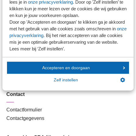
lees je in
onze privacyverklaring
. Door op ’Zelf instellen’ te
Kantoorvinder
klikken kun je meer lezen over de cookies die wij gebruiken
Nieuwsbank
en kun je jouw voorkeuren opslaan.
Door op ’Accepteren en doorgaan' te klikken ga je akkoord
met het gebruik van alle cookies zoals omschreven in
onze
Handige links
privacyverklaring
. Bij het niet accepteren van alle cookies
mis je een optimale gebruikerservaring van de website.
Lees meer bij ‘Zelf instellen’.
Veilig bestanden delen
SRA-gecertificeerd
Werken bij SRA
Accepteren en doorgaan
Lid worden
Zelf instellen
Contact
Contactformulier
Contactgegevens