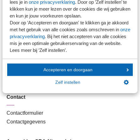
lees je in
onze privacyverklaring
. Door op ’Zelf instellen’ te
Kantoorvinder
klikken kun je meer lezen over de cookies die wij gebruiken
Nieuwsbank
en kun je jouw voorkeuren opslaan.
Door op ’Accepteren en doorgaan' te klikken ga je akkoord
met het gebruik van alle cookies zoals omschreven in
onze
Handige links
privacyverklaring
. Bij het niet accepteren van alle cookies
mis je een optimale gebruikerservaring van de website.
Lees meer bij ‘Zelf instellen’.
Veilig bestanden delen
SRA-gecertificeerd
Werken bij SRA
Accepteren en doorgaan
Lid worden
Zelf instellen
Contact
Contactformulier
Contactgegevens