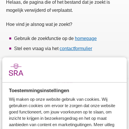
Helaas, de pagina die of het bestand dat je zoekt is
mogelijk verwijderd of verplaatst.
Hoe vind je alsnog wat je zoekt?
Gebruik de zoekfunctie op de
homepage
Stel een vraag via het
contactformulier
Toestemmingsinstellingen
Direct naar
Wij maken op onze website gebruik van cookies. Wij
gebruiken cookies om ervoor te zorgen dat onze website
Stel je vaktechnische vraag
goed functioneert, om jouw voorkeuren op te slaan, om
inzicht te krijgen in bezoekersgedrag en het op maat
Branche in Zicht
aanbieden van content en marketinguitingen. Meer uitleg
Dossiers