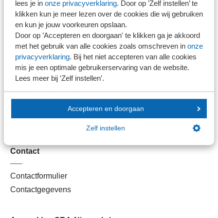
lees je in
onze privacyverklaring
. Door op ’Zelf instellen’ te
Kantoorvinder
klikken kun je meer lezen over de cookies die wij gebruiken
Nieuwsbank
en kun je jouw voorkeuren opslaan.
Door op ’Accepteren en doorgaan' te klikken ga je akkoord
met het gebruik van alle cookies zoals omschreven in
onze
Handige links
privacyverklaring
. Bij het niet accepteren van alle cookies
mis je een optimale gebruikerservaring van de website.
Lees meer bij ‘Zelf instellen’.
Veilig bestanden delen
SRA-gecertificeerd
Werken bij SRA
Accepteren en doorgaan
Lid worden
Zelf instellen
Contact
Contactformulier
Contactgegevens