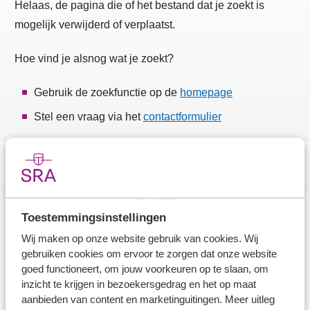
Helaas, de pagina die of het bestand dat je zoekt is
mogelijk verwijderd of verplaatst.
Hoe vind je alsnog wat je zoekt?
Gebruik de zoekfunctie op de
homepage
Stel een vraag via het
contactformulier
Toestemmingsinstellingen
Direct naar
Wij maken op onze website gebruik van cookies. Wij
gebruiken cookies om ervoor te zorgen dat onze website
Stel je vaktechnische vraag
goed functioneert, om jouw voorkeuren op te slaan, om
inzicht te krijgen in bezoekersgedrag en het op maat
Branche in Zicht
aanbieden van content en marketinguitingen. Meer uitleg
Dossiers