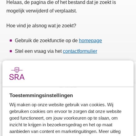
Helaas, de pagina die of het bestand dat je zoekt is
mogelijk verwijderd of verplaatst.
Hoe vind je alsnog wat je zoekt?
Gebruik de zoekfunctie op de
homepage
Stel een vraag via het
contactformulier
Toestemmingsinstellingen
Direct naar
Wij maken op onze website gebruik van cookies. Wij
gebruiken cookies om ervoor te zorgen dat onze website
Stel je vaktechnische vraag
goed functioneert, om jouw voorkeuren op te slaan, om
inzicht te krijgen in bezoekersgedrag en het op maat
Branche in Zicht
aanbieden van content en marketinguitingen. Meer uitleg
Dossiers