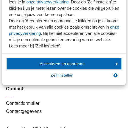
lees je in
onze privacyverklaring
. Door op ’Zelf instellen’ te
Kantoorvinder
klikken kun je meer lezen over de cookies die wij gebruiken
Nieuwsbank
en kun je jouw voorkeuren opslaan.
Door op ’Accepteren en doorgaan' te klikken ga je akkoord
met het gebruik van alle cookies zoals omschreven in
onze
Handige links
privacyverklaring
. Bij het niet accepteren van alle cookies
mis je een optimale gebruikerservaring van de website.
Lees meer bij ‘Zelf instellen’.
Veilig bestanden delen
SRA-gecertificeerd
Werken bij SRA
Accepteren en doorgaan
Lid worden
Zelf instellen
Contact
Contactformulier
Contactgegevens