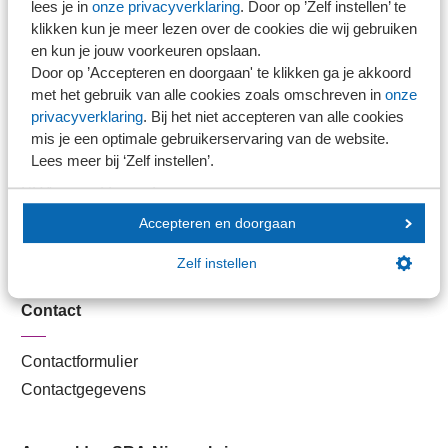
lees je in
onze privacyverklaring
. Door op ’Zelf instellen’ te
Kantoorvinder
klikken kun je meer lezen over de cookies die wij gebruiken
Nieuwsbank
en kun je jouw voorkeuren opslaan.
Door op ’Accepteren en doorgaan' te klikken ga je akkoord
met het gebruik van alle cookies zoals omschreven in
onze
Handige links
privacyverklaring
. Bij het niet accepteren van alle cookies
mis je een optimale gebruikerservaring van de website.
Lees meer bij ‘Zelf instellen’.
Veilig bestanden delen
SRA-gecertificeerd
Werken bij SRA
Accepteren en doorgaan
Lid worden
Zelf instellen
Contact
Contactformulier
Contactgegevens