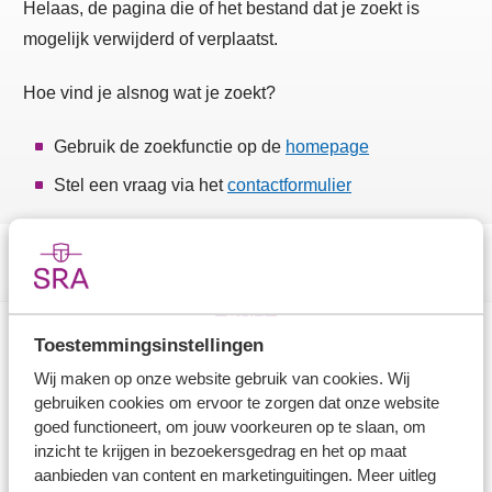
Helaas, de pagina die of het bestand dat je zoekt is
mogelijk verwijderd of verplaatst.
Hoe vind je alsnog wat je zoekt?
Gebruik de zoekfunctie op de
homepage
Stel een vraag via het
contactformulier
Toestemmingsinstellingen
Direct naar
Wij maken op onze website gebruik van cookies. Wij
gebruiken cookies om ervoor te zorgen dat onze website
Stel je vaktechnische vraag
goed functioneert, om jouw voorkeuren op te slaan, om
inzicht te krijgen in bezoekersgedrag en het op maat
Branche in Zicht
aanbieden van content en marketinguitingen. Meer uitleg
Dossiers