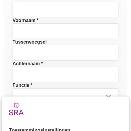
Voornaam *
Tussenvoegsel
Achternaam *
Functie *
E-mailadres *
Mobiel telefoonnummer
Toestemmingsinstellingen