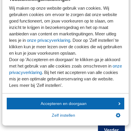
Wij maken op onze website gebruik van cookies. Wij
gebruiken cookies om ervoor te zorgen dat onze website
NOB-lid
goed functioneert, om jouw voorkeuren op te slaan, om
Ja
inzicht te krijgen in bezoekersgedrag en het op maat
Nee
aanbieden van content en marketinguitingen. Meer uitleg
NEVOA-lid
lees je in
onze privacyverklaring
. Door op ’Zelf instellen’ te
Ja
klikken kun je meer lezen over de cookies die wij gebruiken
Nee
en kun je jouw voorkeuren opslaan.
Door op ’Accepteren en doorgaan' te klikken ga je akkoord
Opmerkingen
met het gebruik van alle cookies zoals omschreven in
onze
privacyverklaring
. Bij het niet accepteren van alle cookies
mis je een optimale gebruikerservaring van de website.
Lees meer bij ‘Zelf instellen’.
Accepteren en doorgaan
Zelf instellen
+
Deelnemer toevoegen
Verder