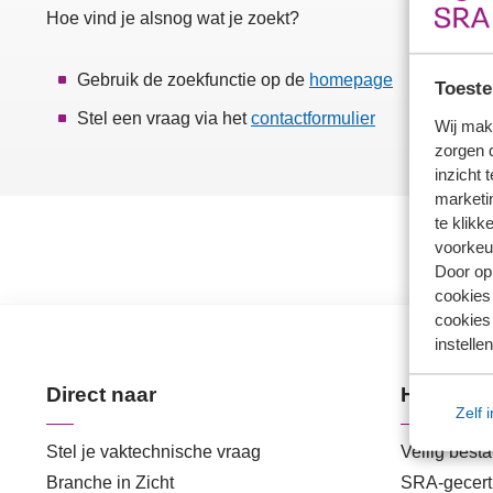
Hoe vind je alsnog wat je zoekt?
Gebruik de zoekfunctie op de
homepage
Toeste
Stel een vraag via het
contactformulier
Wij mak
zorgen 
inzicht 
marketin
te klikk
voorkeu
Door op 
cookies
cookies 
instellen
Direct naar
Handige 
Zelf 
Stel je vaktechnische vraag
Veilig best
Branche in Zicht
SRA-gecerti