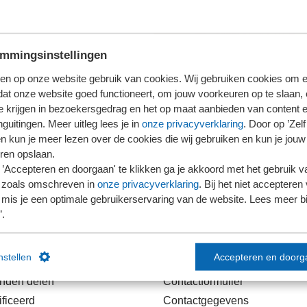
mmingsinstellingen
en op onze website gebruik van cookies. Wij gebruiken cookies om e
dat onze website goed functioneert, om jouw voorkeuren op te slaan,
te krijgen in bezoekersgedrag en het op maat aanbieden van content 
guitingen. Meer uitleg lees je in
onze privacyverklaring
. Door op ’Zelf 
en kun je meer lezen over de cookies die wij gebruiken en kun je jouw
ren opslaan.
’Accepteren en doorgaan' te klikken ga je akkoord met het gebruik va
 zoals omschreven in
onze privacyverklaring
. Bij het niet accepteren 
mis je een optimale gebruikerservaring van de website. Lees meer bij
’.
links
Contact
instellen
Accepteren en doorg
anden delen
Contactformulier
ficeerd
Contactgegevens