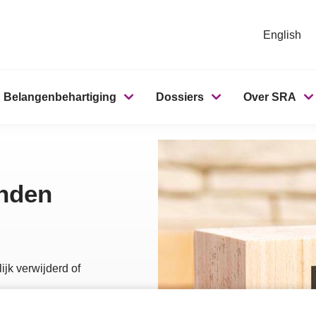
English
Belangenbehartiging
Dossiers
Over SRA
onden
ijk verwijderd of