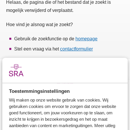
Helaas, de pagina die of het bestand dat je zoekt is
mogelijk verwijderd of verplaatst.
Hoe vind je alsnog wat je zoekt?
Gebruik de zoekfunctie op de
homepage
Stel een vraag via het
contactformulier
Toestemmingsinstellingen
Direct naar
Wij maken op onze website gebruik van cookies. Wij
gebruiken cookies om ervoor te zorgen dat onze website
Stel je vaktechnische vraag
goed functioneert, om jouw voorkeuren op te slaan, om
inzicht te krijgen in bezoekersgedrag en het op maat
Branche in Zicht
aanbieden van content en marketinguitingen. Meer uitleg
Dossiers