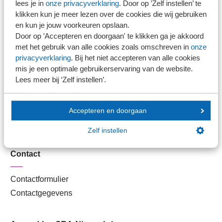
lees je in
onze privacyverklaring
. Door op ’Zelf instellen’ te
Kantoorvinder
klikken kun je meer lezen over de cookies die wij gebruiken
Nieuwsbank
en kun je jouw voorkeuren opslaan.
Door op ’Accepteren en doorgaan' te klikken ga je akkoord
met het gebruik van alle cookies zoals omschreven in
onze
Handige links
privacyverklaring
. Bij het niet accepteren van alle cookies
mis je een optimale gebruikerservaring van de website.
Lees meer bij ‘Zelf instellen’.
Veilig bestanden delen
SRA-gecertificeerd
Werken bij SRA
Accepteren en doorgaan
Lid worden
Zelf instellen
Contact
Contactformulier
Contactgegevens