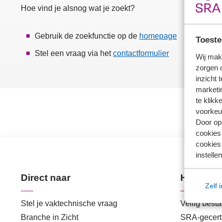
Hoe vind je alsnog wat je zoekt?
Gebruik de zoekfunctie op de
homepage
Toeste
Stel een vraag via het
contactformulier
Wij mak
zorgen 
inzicht 
marketin
te klikk
voorkeu
Door op 
cookies
cookies 
instellen
Direct naar
Handige 
Zelf 
Stel je vaktechnische vraag
Veilig best
Branche in Zicht
SRA-gecerti