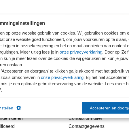
mmingsinstellingen
en op onze website gebruik van cookies. Wij gebruiken cookies om e
dat onze website goed functioneert, om jouw voorkeuren op te slaan,
te krijgen in bezoekersgedrag en het op maat aanbieden van content 
guitingen. Meer uitleg lees je in
onze privacyverklaring
. Door op ’Zelf 
en kun je meer lezen over de cookies die wij gebruiken en kun je jouw
ren opslaan.
’Accepteren en doorgaan' te klikken ga je akkoord met het gebruik va
 zoals omschreven in
onze privacyverklaring
. Bij het niet accepteren 
mis je een optimale gebruikerservaring van de website. Lees meer bij
’.
links
Contact
instellen
Accepteren en doorg
anden delen
Contactformulier
ficeerd
Contactgegevens