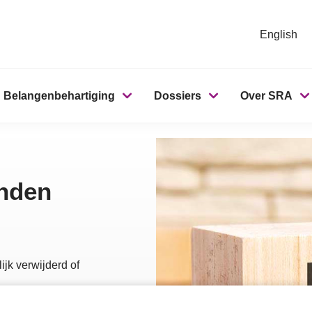
English
Belangenbehartiging
Dossiers
Over SRA
onden
ijk verwijderd of