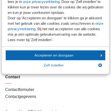
lees je in
onze privacyverklaring
. Door op ’Zelf instellen’ te
Kantoorvinder
klikken kun je meer lezen over de cookies die wij gebruiken
Nieuwsbank
en kun je jouw voorkeuren opslaan.
Door op ’Accepteren en doorgaan' te klikken ga je akkoord
met het gebruik van alle cookies zoals omschreven in
onze
Handige links
privacyverklaring
. Bij het niet accepteren van alle cookies
mis je een optimale gebruikerservaring van de website.
Lees meer bij ‘Zelf instellen’.
Veilig bestanden delen
SRA-gecertificeerd
Werken bij SRA
Accepteren en doorgaan
Lid worden
Zelf instellen
Contact
Contactformulier
Contactgegevens