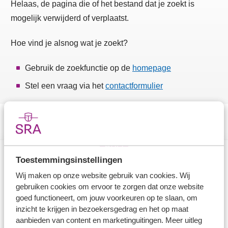
Helaas, de pagina die of het bestand dat je zoekt is
mogelijk verwijderd of verplaatst.
Hoe vind je alsnog wat je zoekt?
Gebruik de zoekfunctie op de
homepage
Stel een vraag via het
contactformulier
Toestemmingsinstellingen
Direct naar
Wij maken op onze website gebruik van cookies. Wij
gebruiken cookies om ervoor te zorgen dat onze website
Stel je vaktechnische vraag
goed functioneert, om jouw voorkeuren op te slaan, om
inzicht te krijgen in bezoekersgedrag en het op maat
Branche in Zicht
aanbieden van content en marketinguitingen. Meer uitleg
Dossiers