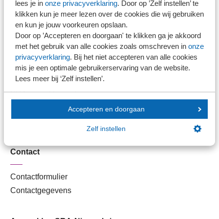
lees je in
onze privacyverklaring
. Door op ’Zelf instellen’ te
Kantoorvinder
klikken kun je meer lezen over de cookies die wij gebruiken
Nieuwsbank
en kun je jouw voorkeuren opslaan.
Door op ’Accepteren en doorgaan' te klikken ga je akkoord
met het gebruik van alle cookies zoals omschreven in
onze
Handige links
privacyverklaring
. Bij het niet accepteren van alle cookies
mis je een optimale gebruikerservaring van de website.
Lees meer bij ‘Zelf instellen’.
Veilig bestanden delen
SRA-gecertificeerd
Werken bij SRA
Accepteren en doorgaan
Lid worden
Zelf instellen
Contact
Contactformulier
Contactgegevens