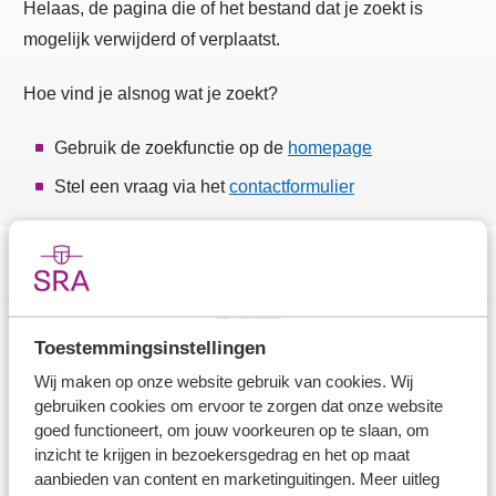
Helaas, de pagina die of het bestand dat je zoekt is
mogelijk verwijderd of verplaatst.
Hoe vind je alsnog wat je zoekt?
Gebruik de zoekfunctie op de
homepage
Stel een vraag via het
contactformulier
Toestemmingsinstellingen
Direct naar
Wij maken op onze website gebruik van cookies. Wij
gebruiken cookies om ervoor te zorgen dat onze website
Stel je vaktechnische vraag
goed functioneert, om jouw voorkeuren op te slaan, om
inzicht te krijgen in bezoekersgedrag en het op maat
Branche in Zicht
aanbieden van content en marketinguitingen. Meer uitleg
Dossiers