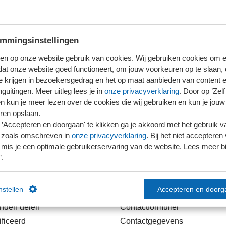
mmingsinstellingen
en op onze website gebruik van cookies. Wij gebruiken cookies om e
dat onze website goed functioneert, om jouw voorkeuren op te slaan,
te krijgen in bezoekersgedrag en het op maat aanbieden van content 
guitingen. Meer uitleg lees je in
onze privacyverklaring
. Door op ’Zelf 
en kun je meer lezen over de cookies die wij gebruiken en kun je jouw
ren opslaan.
’Accepteren en doorgaan' te klikken ga je akkoord met het gebruik va
 zoals omschreven in
onze privacyverklaring
. Bij het niet accepteren 
mis je een optimale gebruikerservaring van de website. Lees meer bij
’.
links
Contact
instellen
Accepteren en doorg
anden delen
Contactformulier
ficeerd
Contactgegevens