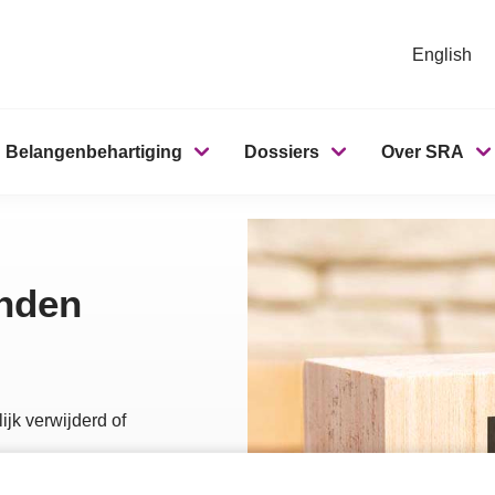
English
Belangenbehartiging
Dossiers
Over SRA
onden
ijk verwijderd of