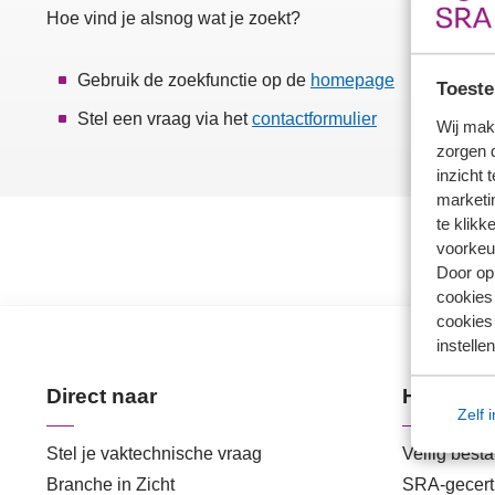
Hoe vind je alsnog wat je zoekt?
Gebruik de zoekfunctie op de
homepage
Toeste
Stel een vraag via het
contactformulier
Wij mak
zorgen 
inzicht 
marketin
te klikk
voorkeu
Door op 
cookies
cookies 
instellen
Direct naar
Handige 
Zelf 
Stel je vaktechnische vraag
Veilig best
Branche in Zicht
SRA-gecerti